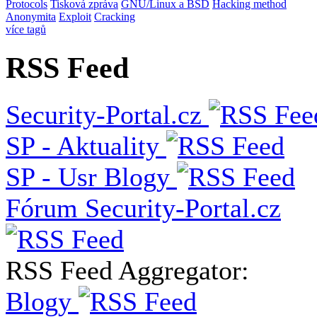
Protocols
Tisková zpráva
GNU/Linux a BSD
Hacking method
Anonymita
Exploit
Cracking
více tagů
RSS Feed
Security-Portal.cz
SP - Aktuality
SP - Usr Blogy
Fórum Security-Portal.cz
RSS Feed Aggregator:
Blogy