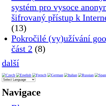
systém pro vysoce anony
šifrovaný přístup k Intern
(13)
Pokročilé (vy)užívání go
část 2
(8)
další
Navigace