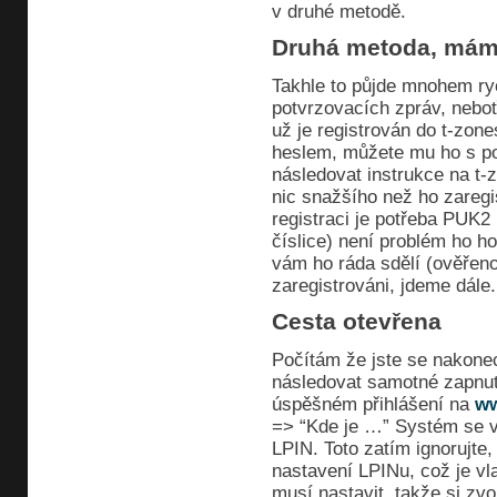
v druhé metodě.
Druhá metoda, máme
Takhle to půjde mnohem ry
potvrzovacích zpráv, nebo
už je registrován do t-zone
heslem, můžete mu ho s po
následovat instrukce na t-
nic snažšího než ho zaregi
registraci je potřeba PUK2
číslice) není problém ho ho
vám ho ráda sdělí (ověřen
zaregistrováni, jdeme dále.
Cesta otevřena
Počítám že jste se nakonec
následovat samotné zapnutí
úspěšném přihlášení na
ww
=> “Kde je …” Systém se vá
LPIN. Toto zatím ignorujte
nastavení LPINu, což je vl
musí nastavit, takže si zvo