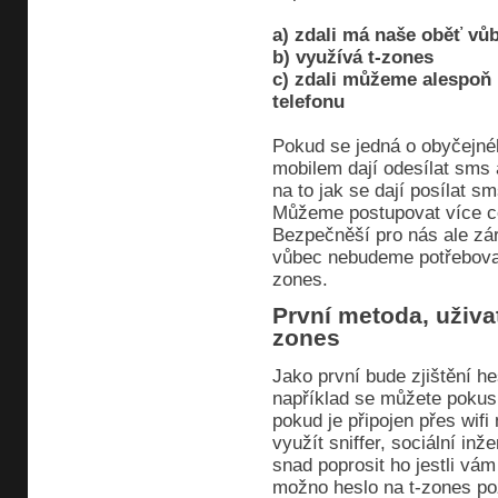
a) zdali má naše oběť vů
b) využívá t-zones
c) zdali můžeme alespoň n
telefonu
Pokud se jedná o obyčejnéh
mobilem dají odesílat sms 
na to jak se dají posílat 
Můžeme postupovat více ce
Bezpečněší pro nás ale zár
vůbec nebudeme potřebovat m
zones.
První metoda, uživate
zones
Jako první bude zjištění h
například se můžete pokusi
pokud je připojen přes wifi
využít sniffer, sociální inže
snad poprosit ho jestli vám
možno heslo na t-zones po