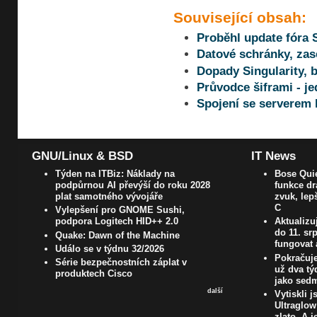
Související obsah:
Proběhl update fóra S
Datové schránky, zas
Dopady Singularity, 
Průvodce šiframi - j
Spojení se serverem
GNU/Linux & BSD
IT News
Týden na ITBiz: Náklady na
Bose Quie
podpůrnou AI převýší do roku 2028
funkce dr
plat samotného vývojáře
zvuk, lep
C
Vylepšení pro GNOME Sushi,
podpora Logitech HID++ 2.0
Aktualizu
do 11. s
Quake: Dawn of the Machine
fungovat 
Událo se v týdnu 32/2026
Pokračuje
Série bezpečnostních záplat v
už dva t
produktech Cisco
jako sedm
další
Vytiskli 
Ultraglow
zlato. A j