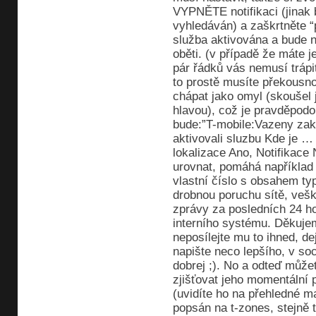
VYPNĚTE notifikaci (jinak 
vyhledáván) a zaškrtněte “p
služba aktivována a bude n
oběti. (v případě že máte j
pár řádků vás nemusí trápi
to prostě musíte překousno
chápat jako omyl (skoušel j
hlavou), což je pravděpod
bude:”T-mobile:Vazeny zak
aktivovali sluzbu Kde je …
lokalizace Ano, Notifikace
urovnat, pomáhá například 
vlastní číslo s obsahem t
drobnou poruchu sítě, ve
zprávy za posledních 24 h
interního systému. Děkuje
neposílejte mu to ihned, d
napište neco lepšího, v so
dobrej ;). No a odteď může
zjišťovat jeho momentální 
(uvidíte ho na přehledné 
popsán na t-zones, stejně 