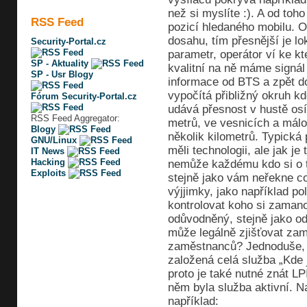
než si myslíte :). A od toh
RSS Feed
pozicí hledaného mobilu. O
dosahu, tím přesnější je l
Security-Portal.cz
parametr, operátor ví ke kt
SP - Aktuality
kvalitní na ně máme signál 
SP - Usr Blogy
informace od BTS a zpět do
vypočítá přibližný okruh k
Fórum Security-Portal.cz
udává přesnost v hustě osí
RSS Feed Aggregator:
metrů, ve vesnicích a málo
Blogy
několik kilometrů. Typická
GNU/Linux
měli technologii, ale jak je
IT News
Hacking
nemůže každému kdo si o to
Exploits
stejně jako vám neřekne co
výjjimky, jako například pol
kontrolovat koho si zaman
odůvodněný, stejně jako od
může legálně zjišťovat zam
zaměstnanců? Jednoduše, st
založená celá služba „Kde 
proto je také nutné znát LP
něm byla služba aktivní. N
například: