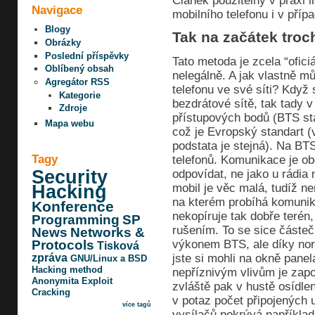
Článek použitelný v praxi 
Navigace
mobilního telefonu i v příp
Blogy
Tak na začátek troc
Obrázky
Poslední příspěvky
Tato metoda je zcela “ofici
Oblíbený obsah
nelegálně. A jak vlastně mů
Agregátor RSS
telefonu ve své síti? Když
Kategorie
bezdrátové sítě, tak tady
Zdroje
přístupových bodů (BTS st
Mapa webu
což je Evropský standart 
podstata je stejná). Na BTS
Tagy
telefonů. Komunikace je o
Security
odpovídat, ne jako u rádia
mobil je věc malá, tudíž ne
Hacking
na kterém probíhá komunik
Konference
nekopíruje tak dobře terén,
Programming
SP
rušením. To se sice část
News
Networks &
výkonem BTS, ale díky norm
Protocols
Tisková
jste si mohli na okně panel
zpráva
GNU/Linux a BSD
Hacking method
nepříznivým vlivům je zap
Anonymita
Exploit
zvláště pak v hustě osídle
Cracking
v potaz počet připojených 
více tagů
vysílačů pokrývá například