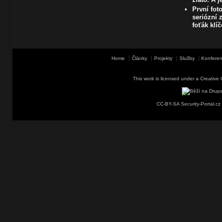
První fot
seriózní z
foťák klí
Home
Články
Projekty
Služby
Konferen
This work is licensed under a
Creative 
CC-BY-SA Security-Portal.cz 