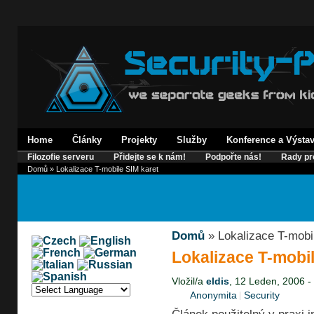
Home
Články
Projekty
Služby
Konference a Výsta
Filozofie serveru
Přidejte se k nám!
Podpořte nás!
Rady pr
Domů
» Lokalizace T-mobile SIM karet
Domů
» Lokalizace T-mobi
Lokalizace T-mobil
Vložil/a
eldis
, 12 Leden, 2006 -
Anonymita
Security