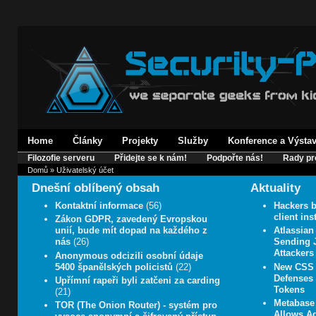
Home
Články
Projekty
Služby
Konference a Výsta
Filozofie serveru
Přidejte se k nám!
Podpořte nás!
Rady pr
Domů
» Uživatelský účet
Dnešní oblíbený obsah
Aktuality
Kontaktní informace
(56)
Hackers b
client in
Zákon GDPR, zavedený Evropskou
unií, bude mít dopad na každého z
Atlassian
nás
(26)
Sending J
Attackers
Anonymous odcizili osobní údaje
5400 španělských policistů
(22)
New CSS 
Defenses 
Upřímní rapeři byli zatčeni za carding
Tokens
(21)
Metabase 
TOR (The Onion Router) - systém pro
Allows A