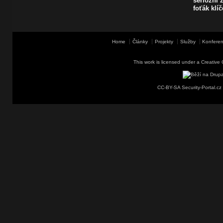
seriózní z
foťák klí
Home
Články
Projekty
Služby
Konferen
This work is licensed under a
Creative 
CC-BY-SA Security-Portal.cz 