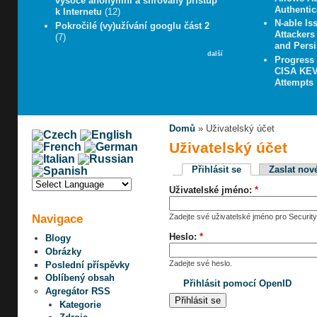
vysoce anonymní a šifrovaný přístup
Authentic
k Internetu
(12)
N-able Iss
Pokročilé (vy)užívání googlu část 2
Attacker
(7)
and Persi
další
Progress
CISA KEV 
Attempts
Domů
» Uživatelský účet
Uživatelský účet
Přihlásit se
Zaslat nov
Uživatelské jméno:
*
Navigace
Zadejte své uživatelské jméno pro Security
Heslo:
*
Blogy
Obrázky
Zadejte své heslo.
Poslední příspěvky
Oblíbený obsah
Přihlásit pomocí OpenID
Agregátor RSS
Kategorie