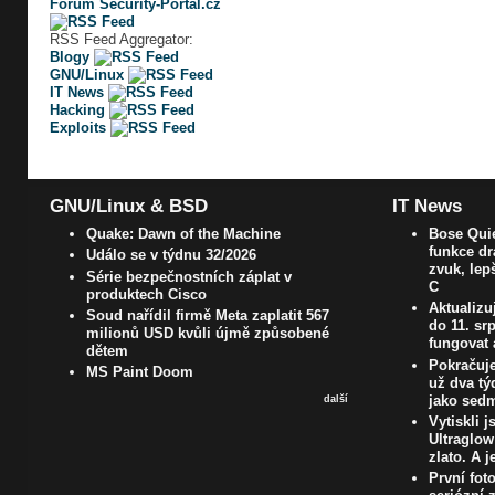
Fórum Security-Portal.cz
RSS Feed Aggregator:
Blogy
GNU/Linux
IT News
Hacking
Exploits
GNU/Linux & BSD
IT News
Quake: Dawn of the Machine
Bose Quie
funkce dr
Událo se v týdnu 32/2026
zvuk, lep
Série bezpečnostních záplat v
C
produktech Cisco
Aktualizu
Soud nařídil firmě Meta zaplatit 567
do 11. s
milionů USD kvůli újmě způsobené
fungovat 
dětem
Pokračuje
MS Paint Doom
už dva t
jako sedm
další
Vytiskli 
Ultraglow
zlato. A j
První fot