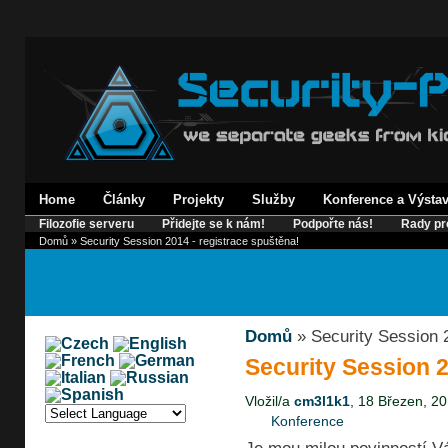
Home
Články
Projekty
Služby
Konference a Výsta
Filozofie serveru
Přidejte se k nám!
Podpořte nás!
Rady pr
Domů
» Security Session 2014 - registrace spuštěna!
Domů
» Security Session 2
Security Session 2
Vložil/a
cm3l1k1
, 18 Březen, 20
Konference