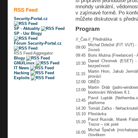
si připravili jednoduše prot
mnohdy unikátní, vědomost
RSS Feed
v zajímavé formě. Po konfe
můžete diskutovat s předná
Security-Portal.cz
Program
SP - Aktuality
SP - Usr Blogy
//_Čas
//_Přednáška
Fórum Security-Portal.cz
Michal Doležel (FIT VUT) - 
09:00
živosti
RSS Feed Aggregator:
09:45
Boris Mutina (Freelancer) -
Blogy
Daniel Chromek (ESET) - 
GNU/Linux
10:30
bezpečnosti
IT News
Martin Hron, Jakub Jermář
Hacking
11:15
provází
Exploits
12:00
OBĚD
Martin Dráb (jadro-windo
13:00
bootování Windows 8.1
Pavol Lupták (Nethemba.s
13:45
platforme
14:30
Tomáš Zaťko - Nehacknute
15:10
Přestávka
Pavol Rusnák, Marek Palat
15:20
Trezor – rok poté
Michal Špaček (michalspace
16:05
člověkem