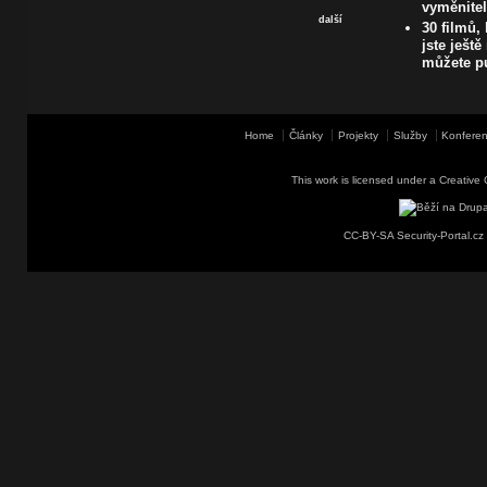
vyměnite
další
30 filmů,
jste ještě
můžete pu
Home
Články
Projekty
Služby
Konferen
This work is licensed under a
Creative 
CC-BY-SA Security-Portal.cz 