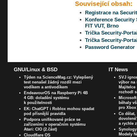
Související obsah:
Registrace na Securi
Konference Security 
FIT VUT, Brno
Trička Security-Porta
Trička Security-Porta
Password Generator
GNU/Linux & BSD
IT News
Týden na ScienceMag.cz: Vylepšený
SVJ ignor
test nenašel žádný rozdíl mezi
výbor na 
vodíkem a antivodíkem
Majitelce
rozhodl 
EndeavourOS na Raspberry Pi 4B
4 GB: doladění systému
Microsoft
k použitelnosti
běhaly vš
pro Xbox
EK: ChatGPT i Roblox mohou spadat
pod přísnější pravidla
Co dělat, 
dovolené?
Podpora unifikované práce se
a rychle 
zařízeními v operačním systému
Atari: CIO (2.část)
Synology
Modely N
Cloudflare OS