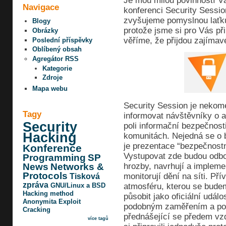
Je mou milou povinností V
Navigace
konferenci Security Sessi
zvyšujeme pomyslnou laťku
Blogy
protože jsme si pro Vás př
Obrázky
věříme, že přijdou zajímav
Poslední příspěvky
Oblíbený obsah
Agregátor RSS
Kategorie
Zdroje
Mapa webu
Security Session je nekome
Tagy
informovat návštěvníky o 
Security
poli informační bezpečnost
Hacking
komunitách. Nejedná se o b
je prezentace “bezpečnostn
Konference
Vystupovat zde budou odbor
Programming
SP
hrozby, navrhují a implemen
News
Networks &
Protocols
monitorují dění na síti. Př
Tisková
zpráva
atmosféru, kterou se bude
GNU/Linux a BSD
Hacking method
působit jako oficiální udál
Anonymita
Exploit
podobným zaměřením a po
Cracking
přednášející se předem vz
více tagů