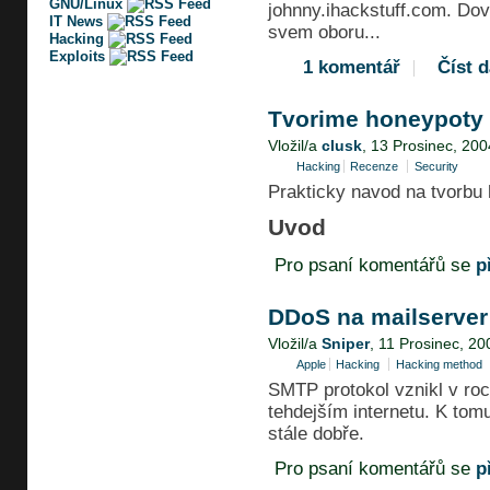
GNU/Linux
johnny.ihackstuff.com. Dovol
IT News
svem oboru...
Hacking
Exploits
1 komentář
Číst d
Tvorime honeypoty
Vložil/a
clusk
, 13 Prosinec, 200
Hacking
Recenze
Security
Prakticky navod na tvorbu
Uvod
Pro psaní komentářů se
p
DDoS na mailserver 
Vložil/a
Sniper
, 11 Prosinec, 20
Apple
Hacking
Hacking method
SMTP protokol vznikl v roc
tehdejším internetu. K tom
stále dobře.
Pro psaní komentářů se
p