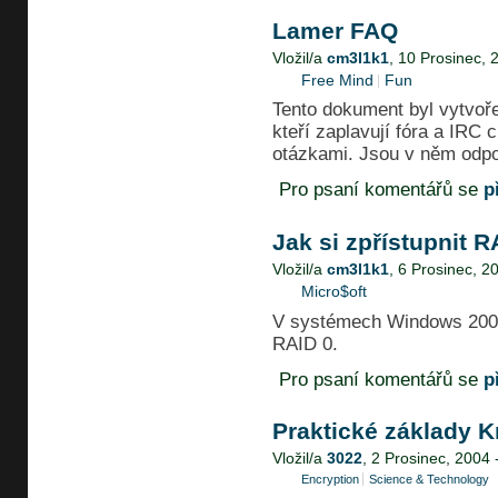
Lamer FAQ
Vložil/a
cm3l1k1
, 10 Prosinec, 
Free Mind
Fun
Tento dokument byl vytvoře
kteří zaplavují fóra a IRC 
otázkami. Jsou v něm odpo
Pro psaní komentářů se
p
Jak si zpřístupnit R
Vložil/a
cm3l1k1
, 6 Prosinec, 2
Micro$oft
V systémech Windows 2000
RAID 0.
Pro psaní komentářů se
p
Praktické základy K
Vložil/a
3022
, 2 Prosinec, 2004 
Encryption
Science & Technology