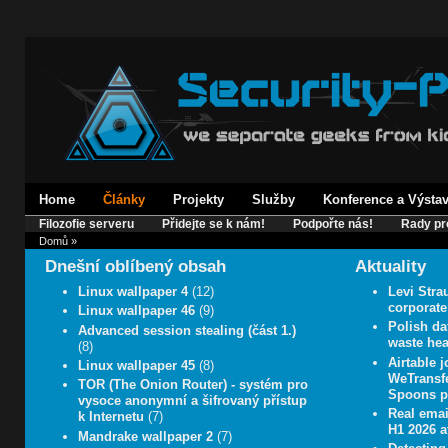
Home
Články
Projekty
Služby
Konference a Výsta
Filozofie serveru
Přidejte se k nám!
Podpořte nás!
Rady pr
Domů
»
Dnešní oblíbený obsah
Aktuality
Linux wallpaper 4
(12)
Levi Stra
corporate
Linux wallpaper 46
(9)
Polish da
Advanced session stealing (část 1.)
waste hea
(8)
Airtable 
Linux wallpaper 45
(8)
WeTransf
TOR (The Onion Router) - systém pro
Spoons po
vysoce anonymní a šifrovaný přístup
Real emai
k Internetu
(7)
H1 2026 a
Mandrake wallpaper 2
(7)