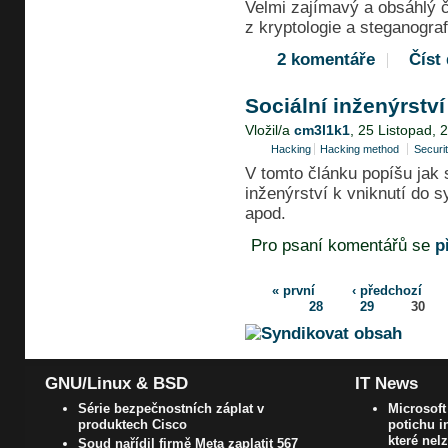
Velmi zajímavý a obsáhlý 
z kryptologie a steganograf
2 komentáře
Číst 
Sociální inženýrství
Vložil/a
cm3l1k1
, 25 Listopad, 
Hacking
Hacking method
Securi
V tomto článku popíšu jak s
inženýrství k vniknutí do 
apod.
Pro psaní komentářů se
p
« první
‹ předchozí
28
29
30
GNU/Linux & BSD
IT News
Série bezpečnostních záplat v
Microsoft
produktech Cisco
potichu i
které nel
Soud nařídil firmě Meta zaplatit 567