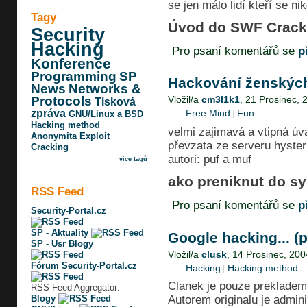
se jen málo lidí kteří se ni
Tagy
Úvod do SWF Crack
Security
Hacking
Pro psaní komentářů se
p
Konference
Programming
SP
Hackování ženskýc
News
Networks &
Protocols
Vložil/a
cm3l1k1
, 21 Prosinec, 
Tisková
zpráva
Free Mind
Fun
GNU/Linux a BSD
Hacking method
velmi zajimavá a vtipná úv
Anonymita
Exploit
převzata ze serveru hyster
Cracking
autori: puf a muf
více tagů
ako preniknut do sy
RSS Feed
Pro psaní komentářů se
p
Security-Portal.cz
SP - Aktuality
Google hacking... (
SP - Usr Blogy
Vložil/a
clusk
, 14 Prosinec, 200
Fórum Security-Portal.cz
Hacking
Hacking method
Clanek je pouze prekladem
RSS Feed Aggregator:
Blogy
Autorem originalu je admin