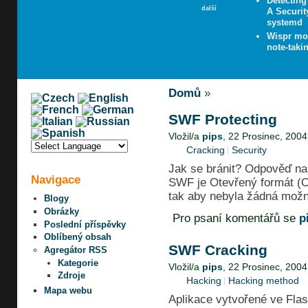
Detecting
další
A Securit
systemd
Wispr mov
note-taki
Domů
»
SWF Protecting
Vložil/a
pips
, 22 Prosinec, 2004
Cracking
Security
Jak se bránit? Odpověď na t
Navigace
SWF je Otevřený formát (Op
tak aby nebyla žádná možno
Blogy
Obrázky
Pro psaní komentářů se
p
Poslední příspěvky
Oblíbený obsah
SWF Cracking
Agregátor RSS
Kategorie
Vložil/a
pips
, 22 Prosinec, 2004
Zdroje
Hacking
Hacking method
Mapa webu
Aplikace vytvořené ve Flas