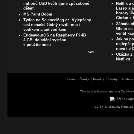
milionů USD kvůli újmě způsobené
Netflix a
dětem
Lasso a a
horory Úk
MS Paint Doom
Chrám z k
Týden na ScienceMag.cz: Vylepšený
Záhada ob
test nenašel žádný rozdíl mezi
Glenn se 
vodíkem a antivodíkem
ventil ka
EndeavourOS na Raspberry Pi 4B
Jak na poč
4 GB: doladění systému
nejlepší 
k použitelnosti
nově i v
další
Ukázka z 
Netflixu
Home
Články
Projekty
Služby
Konferen
This work is licensed under a
Creative 
CC-BY-SA Security-Portal.cz 