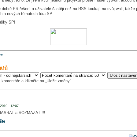
 nebýt toho, že jsem kvůli jednomu projektu prostě musel vytvořit account 
je dobré PR řešení a uživatelé častěji než na RSS koukají na svůj wall, takž
ích a nových tématech fóra SP.
ušky SP!
te
ářů
 komentáře a klikněte na „Uložit změny“.
2010 - 12:07.
Q NASRAT a ROZMAZAT !!!
šte