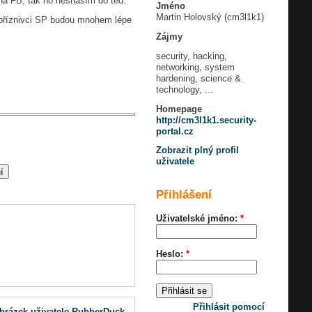
na FB, tak ho nesnáším do teď.
Jméno
Martin Holovský (cm3l1k1)
e příznivci SP budou mnohem lépe
Zájmy
security, hacking,
networking, system
hardening, science &
technology, ...
Homepage
http://cm3l1k1.security-
portal.cz
Zobrazit plný profil
uživatele
Přihlášení
Uživatelské jméno:
*
Heslo:
*
Přihlásit pomocí