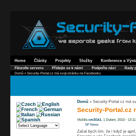
Home
Články
Projekty
Služby
Konference a Výst
Filozofie serveru
Přidejte se k nám!
Podpořte nás!
Rady p
Domů
» Security-Portal.cz má svoji stránku na Facebooku
Domů
» Security-Portal.cz má s
Security-Portal.cz
Vložil/a
cm3l1k1
, 1 Duben, 2010 - 13:11
SP News
Začal bych tím, že i když je apríl