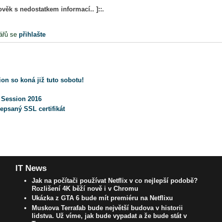
lověk s nedostatkem informací.. ]::.
ářů se
přihlašte
on so koná již tuto sobotu!
y Session 2016
epsaný SSL certifikát
IT News
Jak na počítači používat Netflix v co nejlepší podobě?
Rozlišení 4K běží nově i v Chromu
Ukázka z GTA 6 bude mít premiéru na Netflixu
Muskova Terrafab bude největší budova v historii
lidstva. Už víme, jak bude vypadat a že bude stát v