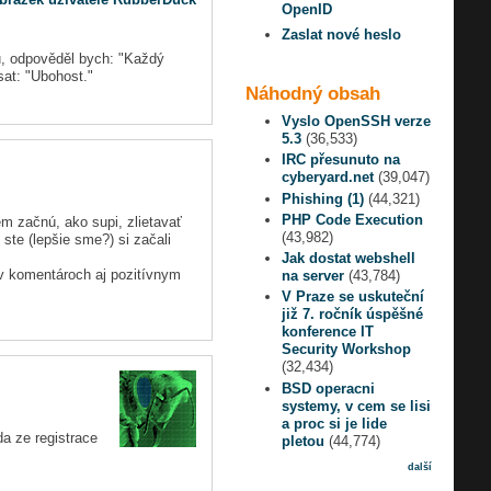
OpenID
Zaslat nové heslo
u, odpověděl bych: "Každý
at: "Ubohost."
Náhodný obsah
Vyslo OpenSSH verze
5.3
(36,533)
IRC přesunuto na
cyberyard.net
(39,047)
Phishing (1)
(44,321)
PHP Code Execution
m začnú, ako supi, zlietavať
(43,982)
ste (lepšie sme?) si začali
Jak dostat webshell
a v komentároch aj pozitívnym
na server
(43,784)
V Praze se uskuteční
již 7. ročník úspěšné
konference IT
Security Workshop
(32,434)
BSD operacni
systemy, v cem se lisi
a proc si je lide
a ze registrace
pletou
(44,774)
další