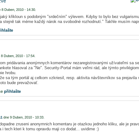
zve
 8 Duben, 2010 - 14:30.
jaký křikloun s podobným "srdečním" výlevem. Kdyby to bylo bez vulgarism
a stejně tak méme každý nárok na svobodné rozhodnutí." Takhle musím naps
ihlašte
 8 Duben, 2010 - 17:54.
dom pridávania anonýmnych komentárov nezaregistrovanými užívateľmi sa se
ankete hlasoval za "Ne". Security-Portal mám veľmi rád, ale týmto privilégiom 
ie hrobu.
e sa tým portál aj celkom vzkriesil, resp. aktivita návštevníkov sa prejavil
oto bude prevažovať.
se
přihlašte
k1
dne 9 Duben, 2010 - 10:33.
zdopadne zruseni anonymnich komentaru je otazkou jednoho kliku, ale je pravd
a i tech kteri k tomu opravdu maji co dodat... uvidime :)