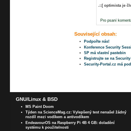
.::[ optimista je č
Pro psaní koment
Související obsah:
Podpořte nás!
Konference Security Sessi
SP má vlastní pastebin
Registrujte se na Securit
Security-Portal.cz má pod
GNU/Linux & BSD
MS Paint Doom
Týden na ScienceMag.cz: Vylepšený test nenašel žádný
rozdíl mezi vodíkem a antivodíkem
EndeavourOS na Raspberry Pi 4B 4 GB: doladění
systému k použitelnosti