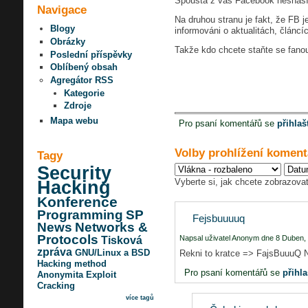
Spousta z vás Facebook nesnáší a
Navigace
Na druhou stranu je fakt, že FB 
Blogy
informováni o aktualitách, článc
Obrázky
Takže kdo chcete staňte se fano
Poslední příspěvky
Oblíbený obsah
Agregátor RSS
Kategorie
Zdroje
Mapa webu
Pro psaní komentářů se
přihlaš
Volby prohlížení koment
Tagy
Security
Vyberte si, jak chcete zobrazovat
Hacking
Konference
Programming
SP
Fejsbuuuuq
News
Networks &
Protocols
Napsal uživatel Anonym dne 8 Duben, 
Tisková
zpráva
GNU/Linux a BSD
Rekni to kratce => FajsBuuu
Hacking method
Pro psaní komentářů se
přihla
Anonymita
Exploit
Cracking
více tagů