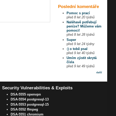
Poslední komentáře
Pomoc s prací
před
8 let 20 týdnů
Naléhavě potřebují
peníze? Můžeme vám
pomoci!
před
8 let 28 týdnů
Super
před
9 let 24 týdny
:) o tobě psal
před
9 let 40 týdnů
Umím zjistit skrytá
čísla
před
9 let 49 týdnů
další
Security Vulnerabilities & Exploits
DSA-5555 openvpn
DSA-5554 postgresql-13
DSA-5553 postgresql-15
DSA-5552 ffmpeg
DSA-5551 chromium