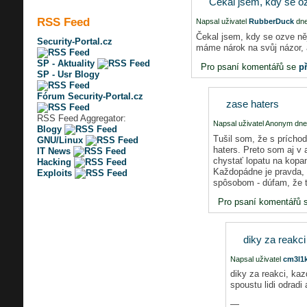
Čekal jsem, kdy se o
RSS Feed
Napsal uživatel
RubberDuck
dne
Čekal jsem, kdy se ozve ně
Security-Portal.cz
máme nárok na svůj názor, 
SP - Aktuality
Pro psaní komentářů se
př
SP - Usr Blogy
Fórum Security-Portal.cz
zase haters
RSS Feed Aggregator:
Napsal uživatel Anonym dne
Blogy
Tušil som, že s prícho
GNU/Linux
haters. Preto som aj v 
IT News
chystať lopatu na kopan
Hacking
Každopádne je pravda, ž
Exploits
spôsobom - dúfam, že t
Pro psaní komentářů 
diky za reakci
Napsal uživatel
cm3l1
diky za reakci, ka
spoustu lidi odradi 
—