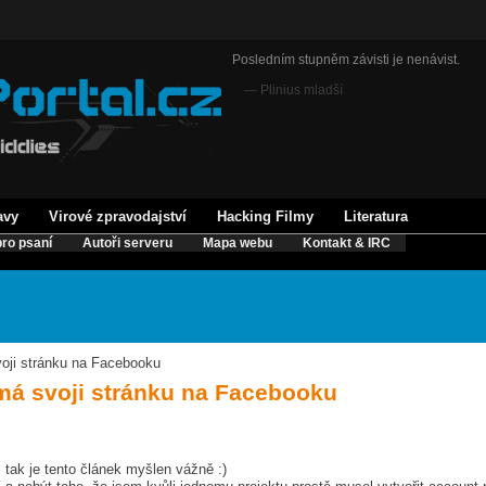
Posledním stupněm závisti je nenávist.
— Plinius mladší
avy
Virové zpravodajství
Hacking Filmy
Literatura
ro psaní
Autoři serveru
Mapa webu
Kontakt & IRC
voji stránku na Facebooku
 má svoji stránku na Facebooku
, tak je tento článek myšlen vážně :)