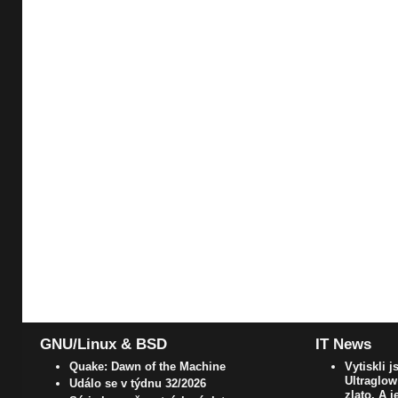
GNU/Linux & BSD
IT News
Quake: Dawn of the Machine
Vytiskli 
Ultraglow
Událo se v týdnu 32/2026
zlato. A j