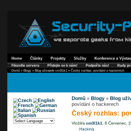
Home
Články
Projekty
Služby
Konference a Výsta
Filozofie serveru
Přidejte se k nám!
Podpořte nás!
Rady pr
Domů
»
Blogy
»
Blog uživatele cm3l1k1
» Český rozhlas: povídání o hackerech
Domů
»
Blogy
»
Blog uži
povídání o hackerech
Český rozhlas: po
Vložil/a
cm3l1k1
, 8 Červenec, 2
Hacking