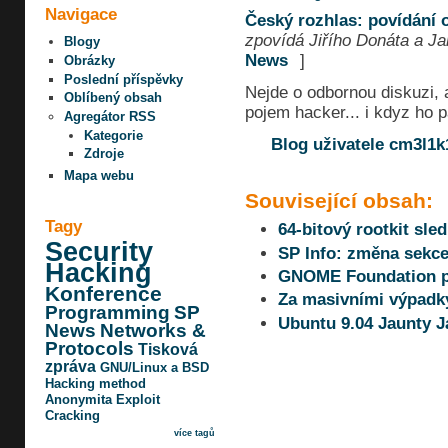
Navigace
Český rozhlas: povídání 
zpovídá Jiřího Donáta a J
Blogy
News
]
Obrázky
Poslední příspěvky
Nejde o odbornou diskuzi, 
Oblíbený obsah
pojem hacker... i kdyz ho p
Agregátor RSS
Kategorie
Blog uživatele cm3l1k
Zdroje
Mapa webu
Související obsah:
Tagy
64-bitový rootkit sle
Security
SP Info: změna sekce
Hacking
GNOME Foundation pr
Konference
Za masivními výpadky
Programming
SP
Ubuntu 9.04 Jaunty Ja
News
Networks &
Protocols
Tisková
zpráva
GNU/Linux a BSD
Hacking method
Anonymita
Exploit
Cracking
více tagů