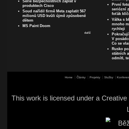
Série bezpečnostních záplat v
První fot
produktech Cisco
seriózní z
Soud nařídil firmě Meta zaplatit 567
foťák klí
milionů USD kvůli újmě způsobené
Válka s 
dětem
mnoho ma
MS Paint Doom
rychleji
další
Pokračují
V posádc
Co se vla
Rusko pož
státních 
odmítl, t
Home
Články
Projekty
Služby
Konferen
This work is licensed under a
Creative