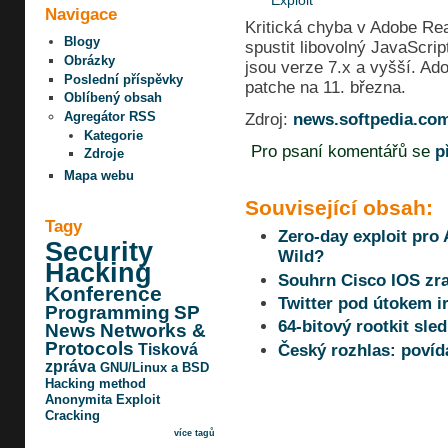
Exploit
Navigace
Kritická chyba v Adobe Rea
Blogy
spustit libovolný JavaScri
Obrázky
jsou verze 7.x a vyšší. Ado
Poslední příspěvky
patche na 11. března.
Oblíbený obsah
Agregátor RSS
Zdroj:
news.softpedia.co
Kategorie
Pro psaní komentářů se
p
Zdroje
Mapa webu
Související obsah:
Tagy
Zero-day exploit pro
Security
Wild?
Hacking
Souhrn Cisco IOS zra
Konference
Twitter pod útokem i
Programming
SP
64-bitový rootkit sle
News
Networks &
Protocols
Český rozhlas: povíd
Tisková
zpráva
GNU/Linux a BSD
Hacking method
Anonymita
Exploit
Cracking
více tagů