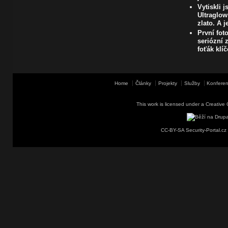
Vytiskli 
Ultraglow
zlato. A j
První fot
seriózní z
foťák klí
Home
Články
Projekty
Služby
Konferen
This work is licensed under a
Creative 
CC-BY-SA Security-Portal.cz 