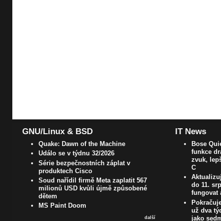
GNU/Linux & BSD
IT News
Quake: Dawn of the Machine
Bose Quie
funkce dr
Událo se v týdnu 32/2026
zvuk, lep
Série bezpečnostních záplat v
C
produktech Cisco
Aktualizu
Soud nařídil firmě Meta zaplatit 567
do 11. s
milionů USD kvůli újmě způsobené
fungovat 
dětem
Pokračuje
MS Paint Doom
už dva t
jako sedm
další