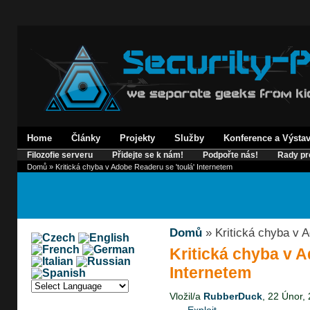
Home
Články
Projekty
Služby
Konference a Výsta
Filozofie serveru
Přidejte se k nám!
Podpořte nás!
Rady pr
Domů
» Kritická chyba v Adobe Readeru se 'toulá' Internetem
Domů
» Kritická chyba v A
Kritická chyba v A
Internetem
Vložil/a
RubberDuck
, 22 Únor,