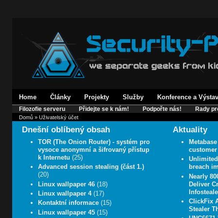
Home
Články
Projekty
Služby
Konference a Výsta
Filozofie serveru
Přidejte se k nám!
Podpořte nás!
Rady pr
Domů
» Uživatelský účet
Dnešní oblíbený obsah
Aktuality
TOR (The Onion Router) - systém pro
Metabase 
vysoce anonymní a šifrovaný přístup
customer 
k Internetu
(25)
Unlimite
Advanced session stealing (část 1.)
breach im
(20)
Nearly 8
Linux wallpaper 46
(18)
Deliver C
Infosteale
Linux wallpaper 4
(17)
ClickFix 
Kontaktní informace
(15)
Stealer T
Linux wallpaper 45
(15)