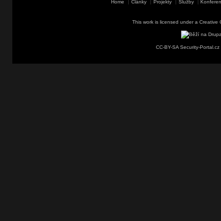
Home
Články
Projekty
Služby
Konferen
This work is licensed under a
Creative 
CC-BY-SA Security-Portal.cz 