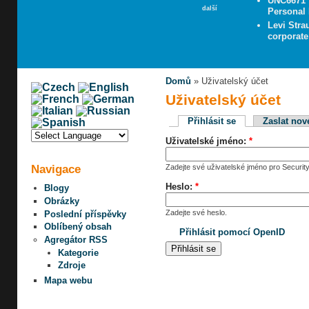
UNC6671 V
další
Personal 
Levi Stra
corporate
Domů
» Uživatelský účet
Uživatelský účet
Přihlásit se
Zaslat nov
Uživatelské jméno:
*
Navigace
Zadejte své uživatelské jméno pro Security
Heslo:
*
Blogy
Obrázky
Zadejte své heslo.
Poslední příspěvky
Oblíbený obsah
Přihlásit pomocí OpenID
Agregátor RSS
Kategorie
Zdroje
Mapa webu