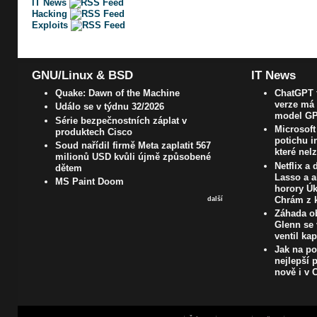
IT News
Hacking
Exploits
GNU/Linux & BSD
IT News
Quake: Dawn of the Machine
ChatGPT t
verze má 
Událo se v týdnu 32/2026
model GP
Série bezpečnostních záplat v
Microsoft
produktech Cisco
potichu i
Soud nařídil firmě Meta zaplatit 567
které nel
milionů USD kvůli újmě způsobené
Netflix a
dětem
Lasso a a
MS Paint Doom
horory Úk
Chrám z k
další
Záhada ob
Glenn se 
ventil ka
Jak na poč
nejlepší 
nově i v