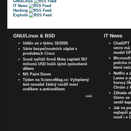
GNU/Linux
IT News
Hacking
Exploits
GNU/Linux & BSD
IT News
Událo se v týdnu 32/2026
ChatGPT t
verze má 
Série bezpečnostních záplat v
model GP
produktech Cisco
Microsoft
Soud nařídil firmě Meta zaplatit 567
potichu i
milionů USD kvůli újmě způsobené
které nel
dětem
Netflix a
MS Paint Doom
Lasso a a
Týden na ScienceMag.cz: Vylepšený
horory Úk
test nenašel žádný rozdíl mezi
Chrám z k
vodíkem a antivodíkem
Záhada ob
další
Glenn se 
ventil ka
Jak na poč
nejlepší 
nově i v