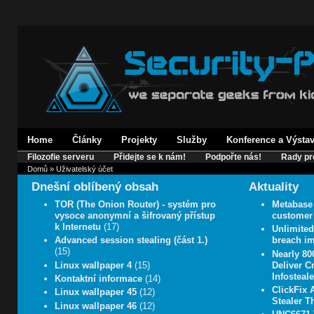
Home
Články
Projekty
Služby
Konference a Výsta
Filozofie serveru
Přidejte se k nám!
Podpořte nás!
Rady pr
Domů
» Uživatelský účet
Dnešní oblíbený obsah
Aktuality
TOR (The Onion Router) - systém pro
Metabase 
vysoce anonymní a šifrovaný přístup
customer 
k Internetu
(17)
Unlimite
Advanced session stealing (část 1.)
breach im
(15)
Nearly 8
Linux wallpaper 4
(15)
Deliver C
Infosteale
Kontaktní informace
(14)
ClickFix 
Linux wallpaper 45
(12)
Stealer T
Linux wallpaper 46
(12)