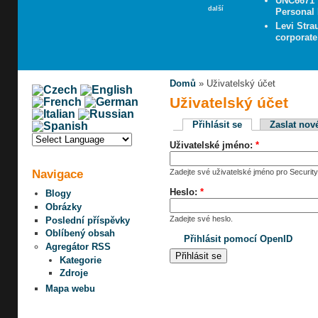
UNC6671 V
další
Personal 
Levi Stra
corporate
Domů
» Uživatelský účet
Uživatelský účet
Přihlásit se
Zaslat nov
Uživatelské jméno:
*
Navigace
Zadejte své uživatelské jméno pro Security
Heslo:
*
Blogy
Obrázky
Zadejte své heslo.
Poslední příspěvky
Oblíbený obsah
Přihlásit pomocí OpenID
Agregátor RSS
Kategorie
Zdroje
Mapa webu