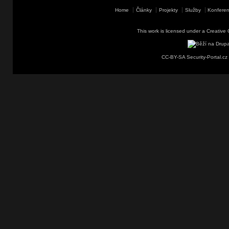
Home
Články
Projekty
Služby
Konferen
This work is licensed under a
Creative 
CC-BY-SA Security-Portal.cz 