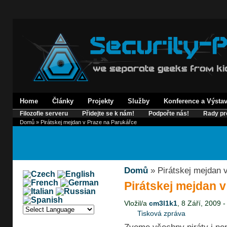
Home
Články
Projekty
Služby
Konference a Výsta
Filozofie serveru
Přidejte se k nám!
Podpořte nás!
Rady pr
Domů
» Pirátskej mejdan v Praze na Parukářce
Domů
» Pirátskej mejdan 
Pirátskej mejdan 
Vložil/a
cm3l1k1
, 8 Září, 2009 -
Tisková zpráva