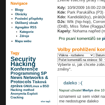
Zveme všechny piráty i ne
Navigace
Kdy:
10/9/2009 16:00-22:0
Blogy
Kde:
Park Parukářka (P3) 
Obrázky
Kdo:
Kandidáti(ky), piráti(
Poslední příspěvky
DJs:
Wlk (hip-hop), Corron
Oblíbený obsah
(DnB), Miss Tofee (RaggaJ
Agregátor RSS
Kapely:
Nohama napřed (n
Kategorie
Zdroje
Pro psaní komentářů se
p
Mapa webu
Volby prohlížení ko
Tagy
Security
Hacking
Vyberte si, jak chcete zobr
Konference
změny“.
Programming
SP
News
Networks &
Protocols
Tisková
daleko :-(
zpráva
GNU/Linux a BSD
Hacking method
Napsal uživatel
Merlyn
dne 10 
Anonymita
Exploit
oznameni uz sem videl na 
Cracking
me nedostupne daleko
více tagů