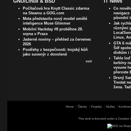
GNU/Linux & BSD
IT News
Počítačová hra Knytt Classic zdarma
Co novéh
na Steamu a GOG.com
navigace 
původní t
Meta představila nový model umělé
inteligence Muse Glimmer
Jak rychl
různými p
Mobilní Hackday #8 proběhne 28.
LocalSen
srpna v Praze
Linux, An
Jaderné noviny – přehled za červenec
GTA 6 má 
2026
Šéf spole
Postřehy z bezpečnosti: trojský kůň
diskům i 
jako suvenýr z dovolené
Tahle loď 
další
turbíny n
vysune he
přeroste 
Drsný San
Trestat n
žena. Tady
Home
Články
Projekty
Služby
Konferen
This work is licensed under a
Creative 