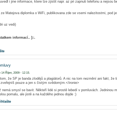
vedl i jine informace, ktere lze zjistit napr. az pri zapnuti telefonu a nejsou
e ze Matejova diplomka o WiFi, publikovana zde se vsemi nalezitostmi, pod 
ri uz vedi)
statkem informací.. ]::.
šte
omluvy
 14 Říjen, 2009 - 12:15.
tom, že SP je banda zlodějů a plagiátorů. A nic na tom nezmění ani fakt, že t
e zveřejníš pouze a jen s čistým svědomým.</ironie>
 nemá smysl se bavit. Někteří lidé si prostě lebedí v pomluvách. Jedninou mož
lou pomalu, ale jistě a na každého jednou dojde :)
ihlašte