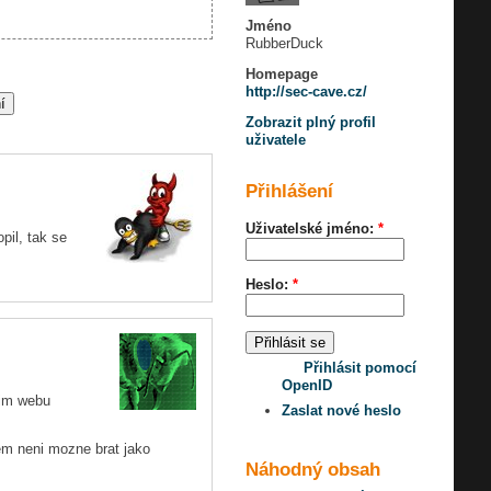
Jméno
RubberDuck
Homepage
http://sec-cave.cz/
Zobrazit plný profil
uživatele
Přihlášení
Uživatelské jméno:
*
pil, tak se
Heslo:
*
Přihlásit pomocí
OpenID
sim webu
Zaslat nové heslo
em neni mozne brat jako
Náhodný obsah