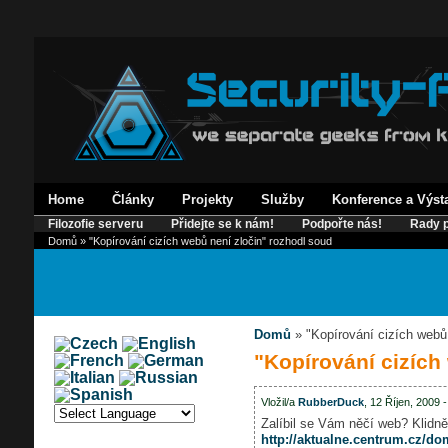
Home
Články
Projekty
Služby
Konference a Výst
Filozofie serveru
Přidejte se k nám!
Podpořte nás!
Rady p
Domů
» "Kopírování cizích webů není zločin" rozhodl soud
Domů
» "Kopírování cizích webů 
"Kopírování cizích
Vložil/a
RubberDuck
, 12 Říjen, 2009 
Zalíbil se Vám něčí web? Klidně
http://aktualne.centrum.cz/d