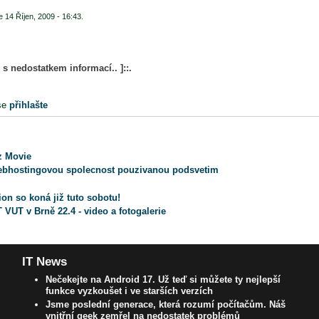
 14 Říjen, 2009 - 16:43.
k s nedostatkem informací.. ]::.
se
přihlašte
cz Movie
ebhostingovou spolecnost pouzivanou podsvetim
on so koná již tuto sobotu!
 VUT v Brně 22.4 - video a fotogalerie
IT News
Nečekejte na Android 17. Už teď si můžete ty nejlepší
funkce vyzkoušet i ve starších verzích
Jsme poslední generace, která rozumí počítačům. Náš
vnitřní geek zemřel na nedostatek problémů