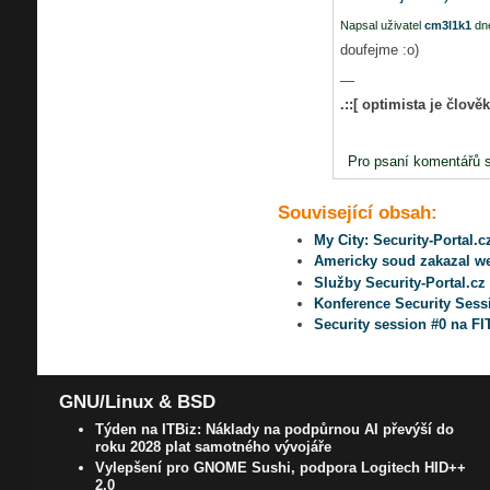
Napsal uživatel
cm3l1k1
dne
doufejme :o)
—
.::[ optimista je člově
Pro psaní komentářů 
Související obsah:
My City: Security-Portal.
Americky soud zakazal w
Služby Security-Portal.cz
Konference Security Sessi
Security session #0 na FIT
GNU/Linux & BSD
Týden na ITBiz: Náklady na podpůrnou AI převýší do
roku 2028 plat samotného vývojáře
Vylepšení pro GNOME Sushi, podpora Logitech HID++
2.0