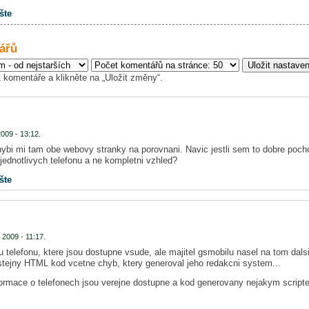
šte
ářů
 komentáře a klikněte na „Uložit změny“.
009 - 13:12.
hybi mi tam obe webovy stranky na porovnani. Navic jestli sem to dobre pocho
jednotlivych telefonu a ne kompletni vzhled?
šte
 2009 - 11:17.
u telefonu, ktere jsou dostupne vsude, ale majitel gsmobilu nasel na tom dal
 stejny HTML kod vcetne chyb, ktery generoval jeho redakcni system...
ormace o telefonech jsou verejne dostupne a kod generovany nejakym script