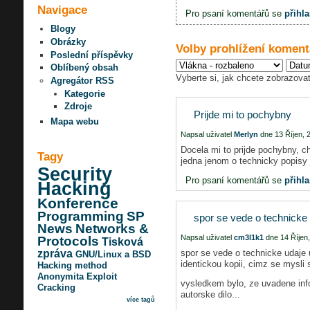
Navigace
Pro psaní komentářů se
přihla
Blogy
Obrázky
Volby prohlížení koment
Poslední příspěvky
Oblíbený obsah
Vyberte si, jak chcete zobrazovat
Agregátor RSS
Kategorie
Zdroje
Prijde mi to pochybny
Mapa webu
Napsal uživatel
Merlyn
dne 13 Říjen, 2
Docela mi to prijde pochybny, c
Tagy
jedna jenom o technicky popisy 
Security
Pro psaní komentářů se
přihla
Hacking
Konference
Programming
SP
spor se vede o technicke
News
Networks &
Napsal uživatel
cm3l1k1
dne 14 Říjen,
Protocols
Tisková
spor se vede o technicke udaje 
zpráva
GNU/Linux a BSD
identickou kopii, cimz se mysli
Hacking method
Anonymita
Exploit
vysledkem bylo, ze uvadene inf
Cracking
autorske dilo...
více tagů