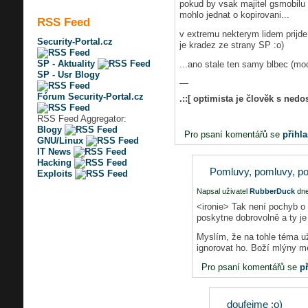
pokud by vsak majitel gsmobilu u
mohlo jednat o kopirovani...
RSS Feed
v extremu nekterym lidem prijd
Security-Portal.cz
je kradez ze strany SP :o)
SP - Aktuality
...ano stale ten samy blbec (mod
SP - Usr Blogy
—
Fórum Security-Portal.cz
.::[ optimista je člověk s nedo
RSS Feed Aggregator:
Blogy
Pro psaní komentářů se
přihla
GNU/Linux
IT News
Hacking
Pomluvy, pomluvy, p
Exploits
Napsal uživatel
RubberDuck
dne
<ironie> Tak není pochyb o 
poskytne dobrovolně a ty j
Myslím, že na tohle téma už
ignorovat ho. Boží mlýny me
Pro psaní komentářů se
př
doufejme :o)