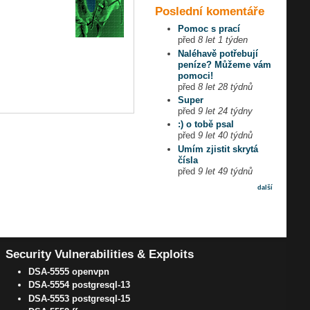
Poslední komentáře
Pomoc s prací
před
8 let 1 týden
Naléhavě potřebují
peníze? Můžeme vám
pomoci!
před
8 let 28 týdnů
Super
před
9 let 24 týdny
:) o tobě psal
před
9 let 40 týdnů
Umím zjistit skrytá
čísla
před
9 let 49 týdnů
další
Security Vulnerabilities & Exploits
DSA-5555 openvpn
DSA-5554 postgresql-13
DSA-5553 postgresql-15