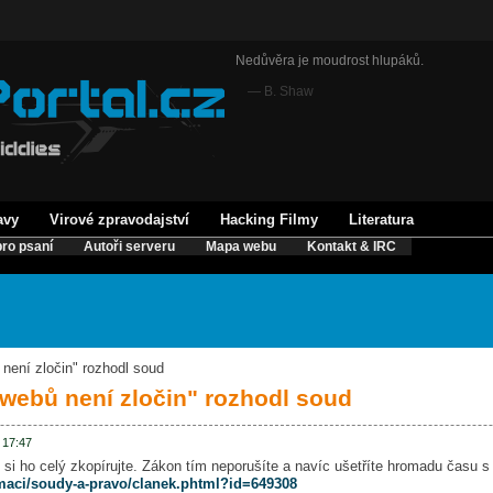
Nedůvěra je moudrost hlupáků.
— B. Shaw
avy
Virové zpravodajství
Hacking Filmy
Literatura
ro psaní
Autoři serveru
Mapa webu
Kontakt & IRC
není zločin" rozhodl soud
 webů není zločin" rozhodl soud
- 17:47
 si ho celý zkopírujte. Zákon tím neporušíte a navíc ušetříte hromadu času s
omaci/soudy-a-pravo/clanek.phtml?id=649308