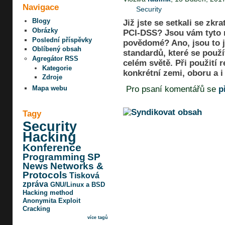
Navigace
Security
Blogy
Již jste se setkali se zk
Obrázky
PCI-DSS? Jsou vám tyto n
Poslední příspěvky
povědomé? Ano, jsou to 
Oblíbený obsah
standardů, které se použív
Agregátor RSS
celém světě. Při použití 
Kategorie
konkrétní zemi, oboru a i 
Zdroje
Pro psaní komentářů se
p
Mapa webu
Tagy
Security
Hacking
Konference
Programming
SP
News
Networks &
Protocols
Tisková
zpráva
GNU/Linux a BSD
Hacking method
Anonymita
Exploit
Cracking
více tagů