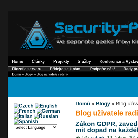
Home
Články
Projekty
Služby
Konference a Výsta
Filozofie serveru
Přidejte se k nám!
Podpořte nás!
Rady pr
Domů
»
Blogy
» Blog uživatele radimk
Domů
»
Blogy
» Blog uživ
Blog uživatele rad
Zákon GDPR, zavede
mít dopad na každé
Vložil/a
radimk
, 13 Duben, 2017