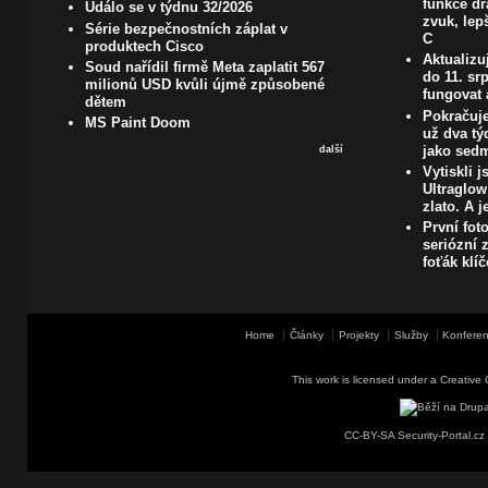
funkce dr
Událo se v týdnu 32/2026
zvuk, lep
Série bezpečnostních záplat v
C
produktech Cisco
Aktualizu
Soud nařídil firmě Meta zaplatit 567
do 11. s
milionů USD kvůli újmě způsobené
fungovat 
dětem
Pokračuje
MS Paint Doom
už dva t
jako sedm
další
Vytiskli 
Ultraglow
zlato. A j
První fot
seriózní z
foťák klí
Home
Články
Projekty
Služby
Konferen
This work is licensed under a
Creative 
CC-BY-SA Security-Portal.cz 