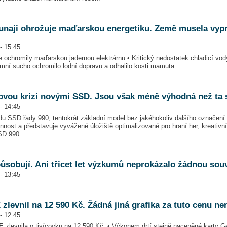
unaji ohrožuje maďarskou energetiku. Země musela vypn
- 15:45
 ochromily maďarskou jadernou elektrárnu • Kritický nedostatek chladicí vody
rémní sucho ochromilo lodní dopravu a odhalilo kosti mamuta
vou krizi novými SSD. Jsou však méně výhodná než ta 
- 14:45
du SSD řady 990, tentokrát základní model bez jakéhokoliv dalšího označení.
nnost a představuje vyvážené úložiště optimalizované pro hraní her, kreativn
D 990 ...
ůsobují. Ani třicet let výzkumů neprokázalo žádnou souv
- 13:45
levnil na 12 590 Kč. Žádná jiná grafika za tuto cenu ne
- 12:45
zlevnila o tisícovku na 12 590 Kč. • Výkonem drtí stejně naceněné karty G