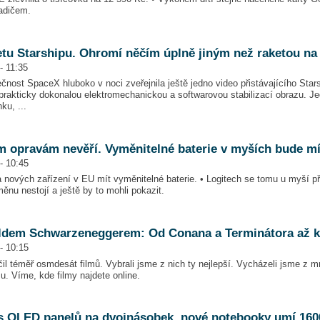
adičem.
letu Starshipu. Ohromí něčím úplně jiným než raketou na
- 11:35
nost SpaceX hluboko v noci zveřejnila ještě jedno video přistávajícího Stars
prakticky dokonalou elektromechanickou a softwarovou stabilizací obrazu. J
ku, ...
m opravám nevěří. Vyměnitelné baterie v myších bude mí
- 10:45
nových zařízení v EU mít vyměnitelné baterie. • Logitech se tomu u myší při
ěnu nestojí a ještě by to mohli pokazit.
noldem Schwarzeneggerem: Od Conana a Terminátora až 
- 10:15
l téměř osmdesát filmů. Vybrali jsme z nich ty nejlepší. Vycházeli jsme z 
su. Víme, kde filmy najdete online.
 OLED panelů na dvojnásobek, nové notebooky umí 1600