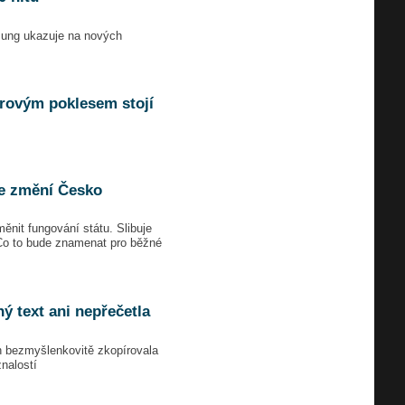
msung ukazuje na nových
írovým poklesem stojí
ce změní Česko
ěnit fungování státu. Slibuje
 Co to bude znamenat pro běžné
ý text ani nepřečetla
ch bezmyšlenkovitě zkopírovala
nalostí