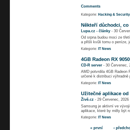
Comments
Kategorie:
Hacking & Security
Někteří důchodci, co
Lupa.cz - články
-
30 Červen
Od srpna budou moci ze třetího
a přišli kvůli tomu o peníze, 
Kategorie:
IT News
4GB Radeon RX 9050 e
CD-R server
-
30 Červenec, 
AMD potvrdila 4GB Radeon RX
určené k distribuci výhradn
Kategorie:
IT News
Užitečné aplikace od 
Živě.cz
-
29 Červenec, 2026 
Samsung je aktivní ve vývoji
aplikace, které by měly být 
Kategorie:
IT News
« první
‹ předch