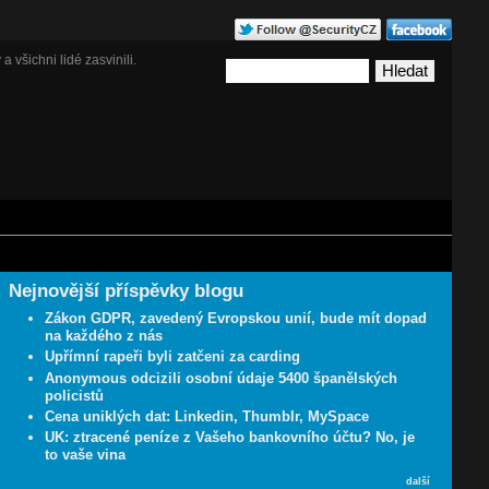
a všichni lidé zasvinili.
Nejnovější příspěvky blogu
Zákon GDPR, zavedený Evropskou unií, bude mít dopad
na každého z nás
Upřímní rapeři byli zatčeni za carding
Anonymous odcizili osobní údaje 5400 španělských
policistů
Cena uniklých dat: Linkedin, Thumblr, MySpace
UK: ztracené peníze z Vašeho bankovního účtu? No, je
to vaše vina
další