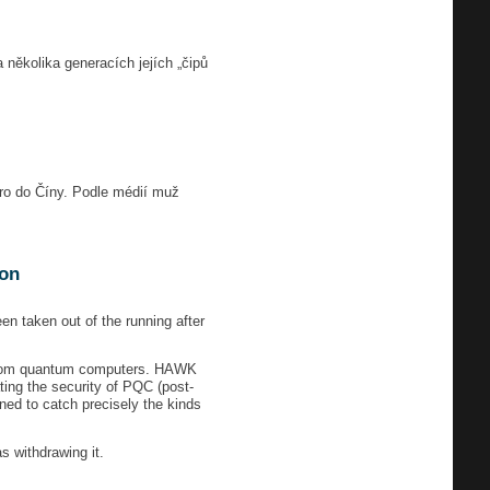
několika generacích jejích „čipů
cro do Číny. Podle médií muž
ion
en taken out of the running after
ks from quantum computers. HAWK
ting the security of PQC (post-
ned to catch precisely the kinds
 withdrawing it.