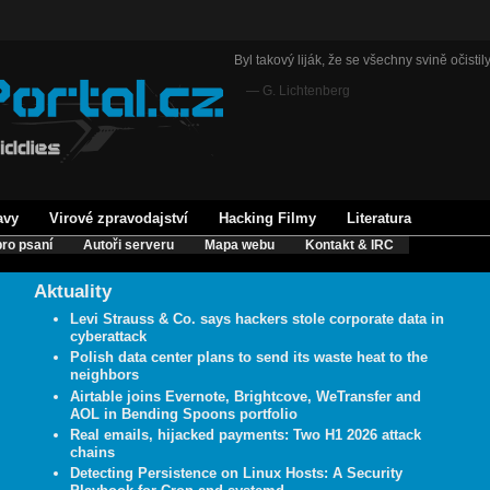
Byl takový liják, že se všechny svině očistily 
— G. Lichtenberg
avy
Virové zpravodajství
Hacking Filmy
Literatura
ro psaní
Autoři serveru
Mapa webu
Kontakt & IRC
Aktuality
Levi Strauss & Co. says hackers stole corporate data in
cyberattack
Polish data center plans to send its waste heat to the
neighbors
Airtable joins Evernote, Brightcove, WeTransfer and
AOL in Bending Spoons portfolio
Real emails, hijacked payments: Two H1 2026 attack
chains
Detecting Persistence on Linux Hosts: A Security