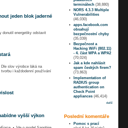
terminálech
(38,880)
NORS 4.3.3 Multiple
Vulnerabilities
out jeden blok jaderné
(46,030)
apps.facebook.com
obsahují
 donutil energetiky odstavit
bezpečnostní chyby
(35,039)
Bezpečnost a
Hacking WiFi (802.11)
- 4. část WPA a WPA2
stará
(70,024)
Jak a kde nahlásit
 Dle slov výrobce láká na
spam českých firem?
í tvorbu i každodenní používání
(73,863)
Implementation of
RADIUS group
authentication on
Check Point
islost
appliances
(46,414)
další
nabídne vyšší výkon
Poslední komentáře
Pomoc s prací
eForce. • Jde o model Sapphire