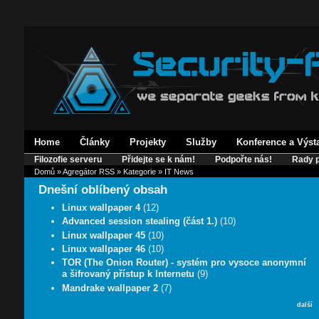
Home
Články
Projekty
Služby
Konference a Výst
Filozofie serveru
Přidejte se k nám!
Podpořte nás!
Rady p
Domů
»
Agregátor RSS
»
Kategorie
» IT News
Dnešní oblíbený obsah
Linux wallpaper 4
(12)
Advanced session stealing (část 1.)
(10)
Linux wallpaper 45
(10)
Linux wallpaper 46
(10)
TOR (The Onion Router) - systém pro vysoce anonymní
a šifrovaný přístup k Internetu
(9)
Mandrake wallpaper 2
(7)
další