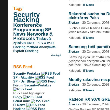
Kategorie:
IT News
Tagy
Security
Rekordní sucho na D
elektrárny Paks
Hacking
Živě.cz
-
30 Červenec, 2026 
Konference
Sucho a nízká hladina Dunaje
Programming
SP
jeden reaktor • Aktuální ext
News
Networks &
Protocols
Kategorie:
IT News
Tisková
zpráva
GNU/Linux a BSD
Samsung řeší paměťo
Hacking method
Anonymita
Exploit
Cracking
Živě.cz
-
30 Červenec, 2026 
více tagů
Samsung vydal již čtvrtou řa
„vylepšenou energetickou úči
počítače.“ Nové Samsung SS
RSS Feed
Kategorie:
IT News
Security-Portal.cz
SP - Aktuality
Mobily rakovinu nezp
SP - Usr Blogy
Živě.cz
-
30 Červenec, 2026 
Fórum Security-Portal.cz
Kategorie:
IT News
RSS Feed Aggregator:
Blogy
Radeon RX 9070 GRE z
GNU/Linux
Živě.cz
-
30 Červenec, 2026 
IT News
Hacking
Grafika Radeon RX 9070 GRE 