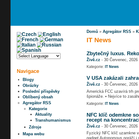
Domů
»
Agregátor RSS
»
K
IT News
Zbytečný luxus. Reko
Živě.cz
-
30 Červenec, 2026 
Kategorie:
IT News
Navigace
V USA zakázali zahra
Blogy
Živě.cz
-
30 Červenec, 2026 
Obrázky
Poslední příspěvky
Americká FCC uzavírá trh pr
špionáže. • Nejvíce to zasá
Oblíbený obsah
Agregátor RSS
Kategorie:
IT News
Kategorie
NFC klíč odemkne soc
Aktuality
recept na koncentrac
Transhumanismus
Živě.cz
-
30 Červenec, 2026 
Zdroje
Fyzický NFC klíč uzamkne vy
Mapa webu
gadget Autonomous poráží i 