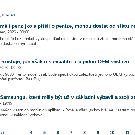
,
IT News
 měli penzijko a přišli o peníze, mohou dostat od státu 
ec, 2026 - 00:00
 pilíře bez sankcí vystoupit důchodci, kteří v minulosti ztratili nárok na státn
je dostanou nyní zpět.
xistuje, jde však o specialitu pro jednu OEM sestavu
2026 - 00:00
 9050. Tento model však bude specifickou záležitostí jednoho OEM výrobce,
ě přes platformu BestBuy…
Samsungu, které měly být už v základní výbavě a stojí za
- 19:45
 svých vlastních mobilních aplikací • Poté je však „schovává“ ve vlastním 
rovnou v základní výbavě
ozí
…
4
5
6
7
8
9
10
11