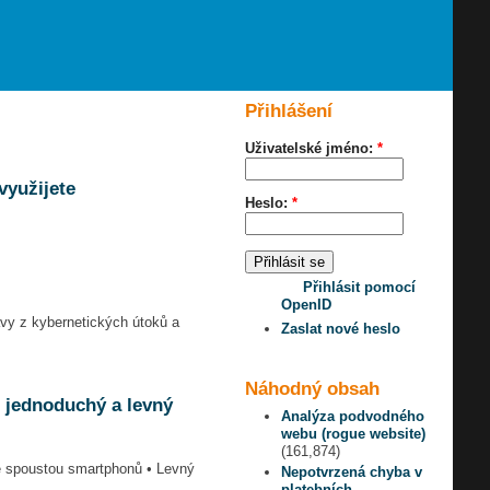
Přihlášení
Uživatelské jméno:
*
využijete
Heslo:
*
Přihlásit pomocí
OpenID
vy z kybernetických útoků a
Zaslat nové heslo
Náhodný obsah
ě jednoduchý a levný
Analýza podvodného
webu (rogue website)
(161,874)
se spoustou smartphonů • Levný
Nepotvrzená chyba v
platebních