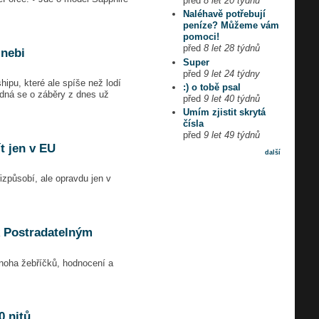
před
8 let 20 týdnů
Naléhavě potřebují
peníze? Můžeme vám
pomoci!
před
8 let 28 týdnů
 nebi
Super
před
9 let 24 týdny
hipu, které ale spíše než lodí
:) o tobě psal
edná se o záběry z dnes už
před
9 let 40 týdnů
Umím zjistit skrytá
čísla
před
9 let 49 týdnů
t jen v EU
další
způsobí, ale opravdu jen v
k Postradatelným
mnoha žebříčků, hodnocení a
 nitů