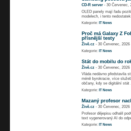
CD-R server
-
30 Červenec, 
OLED panely mají řadu poziti
modelech, i tento nedostatek
Kategorie:
IT News
Proč má Galaxy Z Fol
přísnější testy
Živě.cz
-
30 Červenec, 2026 
Kategorie:
IT News
Stát do mobilu do ro
Živě.cz
-
30 Červenec, 2026 
Vláda nedávno představila str
méně byrokracie, více služeb
občany, kdy se digitální stát .
Kategorie:
IT News
Mazaný profesor nach
Živě.cz
-
30 Červenec, 2026 
Profesor dějepisu odhalil po
text vygenerovaný AI do odp
Kategorie:
IT News