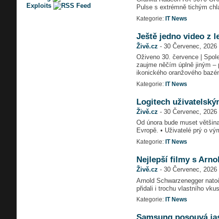
Exploits
Pulse s extrémně tichým chl
Kategorie:
IT News
Ještě jedno video z 
Živě.cz
-
30 Červenec, 2026 
Oživeno 30. července | Společ
zaujme něčím úplně jiným – 
ikonického oranžového bazén
Kategorie:
IT News
Logitech uživatelský
Živě.cz
-
30 Červenec, 2026 
Od února bude muset většina 
Evropě. • Uživatelé prý o vým
Kategorie:
IT News
Nejlepší filmy s Ar
Živě.cz
-
30 Červenec, 2026 
Arnold Schwarzenegger natoči
přidali i trochu vlastního vku
Kategorie:
IT News
Samsung posouvá jas