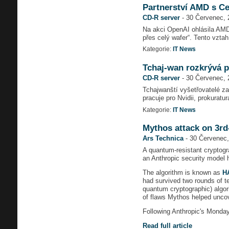
Partnerství AMD s C
CD-R server
-
30 Červenec, 
Na akci OpenAI ohlásila AMD 
přes celý wafer“. Tento vzt
Kategorie:
IT News
Tchaj-wan rozkrývá pa
CD-R server
-
30 Červenec, 
Tchajwanští vyšetřovatelé za
pracuje pro Nvidii, prokuratu
Kategorie:
IT News
Mythos attack on 3rd
Ars Technica
-
30 Červenec,
A quantum-resistant cryptogra
an Anthropic security model h
The algorithm is known as
H
had survived two rounds of te
quantum cryptographic) algor
of flaws Mythos helped uncov
Following Anthropic's Monda
Read full article