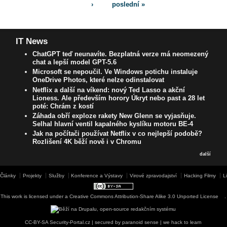
›
poslední »
IT News
ChatGPT teď neunavíte. Bezplatná verze má neomezený
chat a lepší model GPT-5.6
Microsoft se nepoučil. Ve Windows potichu instaluje
OneDrive Photos, které nelze odinstalovat
Netflix a další na víkend: nový Ted Lasso a akční
Lioness. Ale především horory Úkryt nebo past a 28 let
poté: Chrám z kostí
Záhada obří exploze rakety New Glenn se vyjasňuje.
Selhal hlavní ventil kapalného kyslíku motoru BE-4
Jak na počítači používat Netflix v co nejlepší podobě?
Rozlišení 4K běží nově i v Chromu
další
Články
Projekty
Služby
Konference a Výstavy
Virové zpravodajství
Hacking Filmy
L
This work is licensed under a
Creative Commons Attribution-Share Alike 3.0 Unported License
.
CC-BY-SA Security-Portal.cz | secured by paranoid sense | we hack to learn