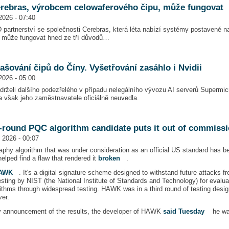
erebras, výrobcem celowaferového čipu, může fungovat
2026 - 07:40
partnerství se společnosti Cerebras, která léta nabízí systémy postavené na 
ah může fungovat hned ze tří důvodů…
šování čipů do Číny. Vyšetřování zasáhlo i Nvidii
2026 - 05:00
drželi dalšího podezřelého v případu nelegálního vývozu AI serverů Supermi
ra však jeho zaměstnavatele oficiálně neuvedla.
-round PQC algorithm candidate puts it out of commiss
 2026 - 00:07
phy algorithm that was under consideration as an official US standard has be
elped find a flaw that rendered it
broken
.
AWK
. It's a digital signature scheme designed to withstand future attac
sting by NIST (the National Institute of Standards and Technology) for evalua
ithms through widespread testing. HAWK was in a third round of testing desig
er.
y announcement of the results, the developer of HAWK
said Tuesday
he was