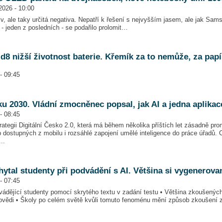
2026 - 10:00
v, ale taky určitá negativa. Nepatří k řešení s nejvyšším jasem, ale jak Sa
 - jeden z posledních - se podařilo prolomit…
d8 nižší životnost baterie. Křemík za to nemůže, za pap
- 09:45
ku 2030. Vládní zmocněnec popsal, jak AI a jedna aplika
- 08:45
ategii Digitální Česko 2.0, která má během několika příštích let zásadně prom
 dostupných z mobilu i rozsáhlé zapojení umělé inteligence do práce úřadů.
..
ytal studenty při podvádění s AI. Většina si vygenerovan
- 07:45
dvádějící studenty pomocí skrytého textu v zadání testu • Většina zkoušený
ovědi • Školy po celém světě kvůli tomuto fenoménu mění způsob zkoušení z