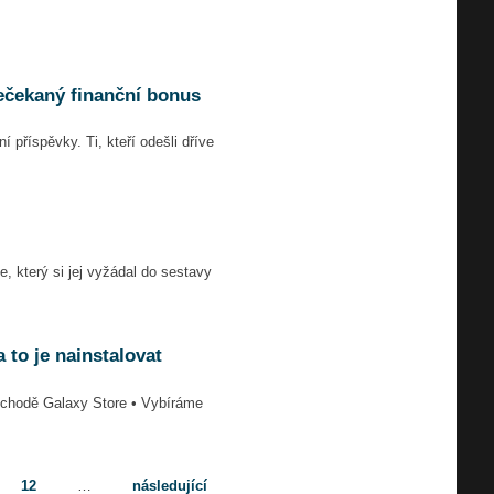
nečekaný finanční bonus
í příspěvky. Ti, kteří odešli dříve
 který si jej vyžádal do sestavy
 to je nainstalovat
obchodě Galaxy Store • Vybíráme
12
…
následující