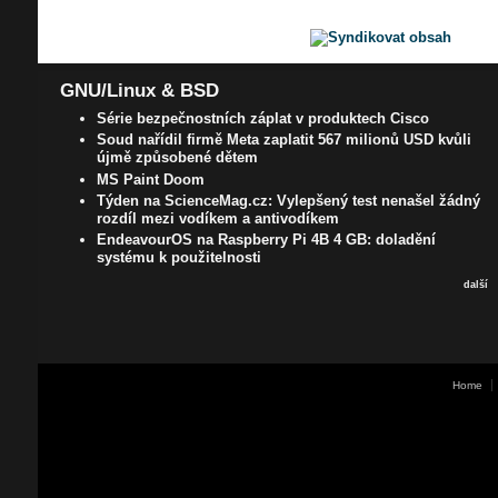
GNU/Linux & BSD
Série bezpečnostních záplat v produktech Cisco
Soud nařídil firmě Meta zaplatit 567 milionů USD kvůli
újmě způsobené dětem
MS Paint Doom
Týden na ScienceMag.cz: Vylepšený test nenašel žádný
rozdíl mezi vodíkem a antivodíkem
EndeavourOS na Raspberry Pi 4B 4 GB: doladění
systému k použitelnosti
další
Home