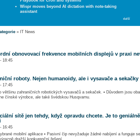
Playbook for Cron and systemd
Wispr moves beyond AI dictation with note-taking
assistant
další
ategorie
» IT News
rdní obnovovací frekvence mobilních displejů v praxi ne
- 18:45
niční roboty. Nejen humanoidy, ale i vysavače a sekačky
- 17:45
o většinu zahraničních robotických vysavačů a sekaček. • Důvodem jsou oba
hne čínské výrobce, ale také švédskou Husqvarnu.
iální sítě jen tehdy, když opravdu chcete. Je to geniáln
i
- 16:45
brané mobilní aplikace • Pasivní čip nevyžaduje žádné nabíjení a funguje 
výrazně dražší konkurenční řešení