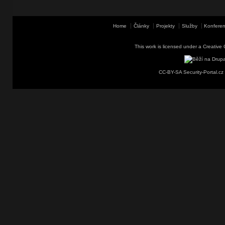
Home
Články
Projekty
Služby
Konferen
This work is licensed under a
Creative 
CC-BY-SA Security-Portal.cz 