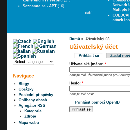
konferenční IT sezónu
(17)
OpenAI D
Network 
Seznamte se - APT
(16)
Multiple
další
COLDCARD
attack in
Domů
» Uživatelský účet
Uživatelský účet
Přihlásit se
Zaslat nov
Uživatelské jméno:
*
Navigace
Zadejte své uživatelské jméno pro Security
Heslo:
*
Blogy
Obrázky
Zadejte své heslo.
Poslední příspěvky
Oblíbený obsah
Přihlásit pomocí OpenID
Agregátor RSS
Kategorie
Zdroje
Mapa webu