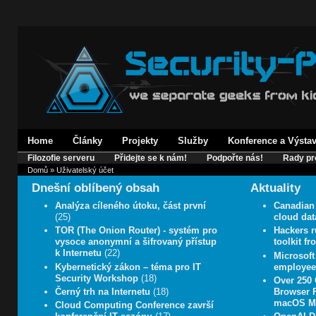
Home
Články
Projekty
Služby
Konference a Výsta
Filozofie serveru
Přidejte se k nám!
Podpořte nás!
Rady pr
Domů
» Uživatelský účet
Dnešní oblíbený obsah
Aktuality
Analýza cíleného útoku, část první
Canadian 
(25)
cloud data
TOR (The Onion Router) - systém pro
Hackers r
vysoce anonymní a šifrovaný přístup
toolkit f
k Internetu
(22)
Microsoft
Kybernetický zákon – téma pro IT
employee
Security Workshop
(18)
Over 250 
Černý trh na Internetu
(18)
Browser F
macOS Ma
Cloud Computing Conference završí