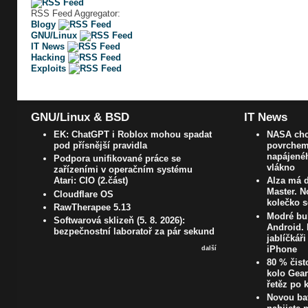
RSS Feed Aggregator:
Blogy
GNU/Linux
IT News
Hacking
Exploits
GNU/Linux & BSD
IT News
EK: ChatGPT i Roblox mohou spadat
NASA chc
pod přísnější pravidla
povrchem
napájenéh
Podpora unifikované práce se
vlákno
zařízeními v operačním systému
Atari: CIO (2.část)
Alza má d
Master. N
Cloudflare OS
kolečko s
RawTherapee 5.13
Modré bub
Softwarová sklizeň (5. 8. 2026):
Android. 
bezpečnostní laboratoř za pár sekund
jablíčkář
iPhone
další
80 % čist
kolo Gear
řetěz po 
Novou bat