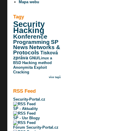
Mapa webu
Tagy
Security
Hacking
Konference
Programming
SP
News
Networks &
Protocols
Tisková
zpráva
GNU/Linux a
BSD
Hacking method
Anonymita
Exploit
Cracking
více tagů
RSS Feed
Security-Portal.cz
SP - Aktuality
SP - Usr Blogy
Fórum Security-Portal.cz