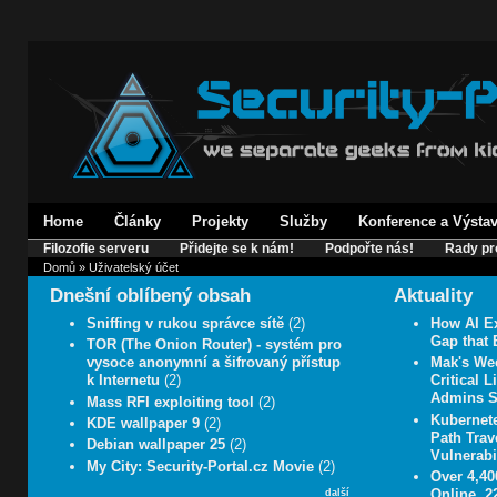
Home
Články
Projekty
Služby
Konference a Výsta
Filozofie serveru
Přidejte se k nám!
Podpořte nás!
Rady pr
Domů
» Uživatelský účet
Dnešní oblíbený obsah
Aktuality
Sniffing v rukou správce sítě
(2)
How AI E
Gap that 
TOR (The Onion Router) - systém pro
vysoce anonymní a šifrovaný přístup
Mak's We
k Internetu
(2)
Critical 
Admins 
Mass RFI exploiting tool
(2)
Kubernet
KDE wallpaper 9
(2)
Path Trav
Debian wallpaper 25
(2)
Vulnerabil
My City: Security-Portal.cz Movie
(2)
Over 4,4
Online, 2
další