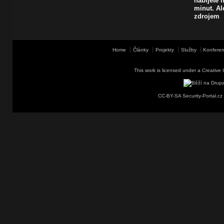
nabijete
minut. A
zdrojem
Home
Články
Projekty
Služby
Konferen
This work is licensed under a
Creative 
CC-BY-SA Security-Portal.cz 