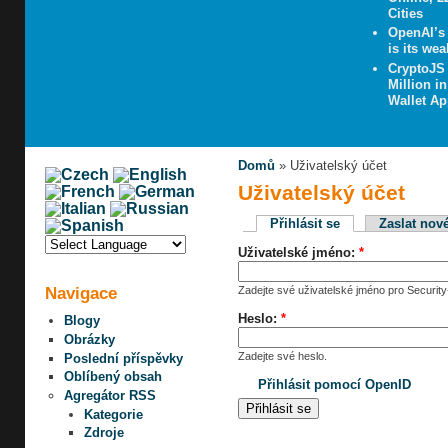
Cities
OpenAI’s 
is its wea
CryptoJS
Million i
Wallet A
Domů
» Uživatelský účet
Uživatelský účet
Přihlásit se
Zaslat nov
Uživatelské jméno:
*
Navigace
Zadejte své uživatelské jméno pro Security-
Heslo:
*
Blogy
Obrázky
Zadejte své heslo.
Poslední příspěvky
Oblíbený obsah
Přihlásit pomocí OpenID
Agregátor RSS
Kategorie
Zdroje