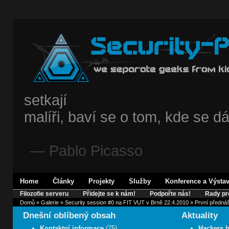
setkají
malíři, baví se o tom, kde se dá
— Pablo Picasso
Home
Články
Projekty
Služby
Konference a Výsta
Filozofie serveru
Přidejte se k nám!
Podpořte nás!
Rady pr
Domů
»
Galerie
»
Security session #0 na FIT VUT v Brně 22.4.2010
» První předná
Dnešní oblíbený obsah
Aktuality
Kontaktní informace
(75)
Hackers b