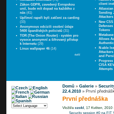
client in
Zákon GDPR, zavedený Evropskou
unií, bude mít dopad na každého z
Atlassian
nás
(41)
Sending J
Attackers
Upřímní rapeři byli zatčeni za carding
(33)
New CSS 
Defenses 
Anonymous odcizili osobní údaje
Tokens
5400 španělských policistů
(31)
Metabase 
TOR (The Onion Router) - systém pro
Allows A
vysoce anonymní a šifrovaný přístup
Authentic
k Internetu
(29)
N-able Iss
Linux wallpaper 46
(14)
Attacker
další
and Persi
Progress
CISA KEV 
Attempts
Domů
»
Galerie
»
Securit
22.4.2010
» První přednáš
První přednáška
Vložil/a
czokl
, 17 Květen, 2010 
Security session #0 na FIT