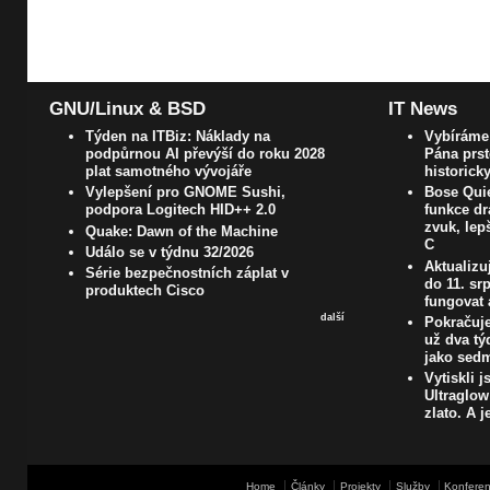
GNU/Linux & BSD
IT News
Týden na ITBiz: Náklady na
Vybíráme 
podpůrnou AI převýší do roku 2028
Pána prst
plat samotného vývojáře
historick
Vylepšení pro GNOME Sushi,
Bose Quie
podpora Logitech HID++ 2.0
funkce dr
zvuk, lep
Quake: Dawn of the Machine
C
Událo se v týdnu 32/2026
Aktualizu
Série bezpečnostních záplat v
do 11. s
produktech Cisco
fungovat 
další
Pokračuje
už dva t
jako sedm
Vytiskli 
Ultraglow
zlato. A j
Home
Články
Projekty
Služby
Konferen