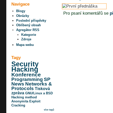
Navigace
Blogy
Pro psaní komentářů se
p
Obrázky
Poslední příspěvky
Oblíbený obsah
Agregátor RSS
Kategorie
Zdroje
Mapa webu
Tagy
Security
Hacking
Konference
Programming
SP
News
Networks &
Protocols
Tisková
zpráva
GNU/Linux a BSD
Hacking method
Anonymita
Exploit
Cracking
více tagů