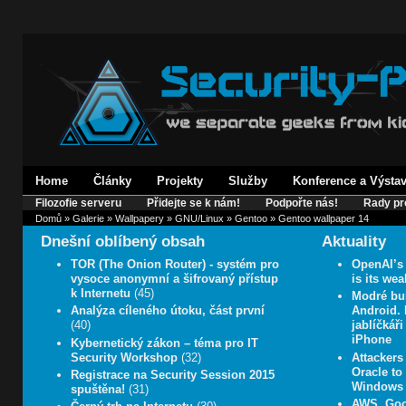
Home
Články
Projekty
Služby
Konference a Výsta
Filozofie serveru
Přidejte se k nám!
Podpořte nás!
Rady pr
Domů
»
Galerie
»
Wallpapery
»
GNU/Linux
»
Gentoo
» Gentoo wallpaper 14
Dnešní oblíbený obsah
Aktuality
TOR (The Onion Router) - systém pro
OpenAI’s 
vysoce anonymní a šifrovaný přístup
is its wea
k Internetu
(45)
Modré bub
Analýza cíleného útoku, část první
Android. 
(40)
jablíčkář
iPhone
Kybernetický zákon – téma pro IT
Security Workshop
(32)
Attackers
Oracle to
Registrace na Security Session 2015
Windows
spuštěna!
(31)
AWS, Goo