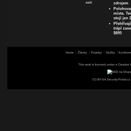
zdrojem
další
Polohovac
místa. Te
stojí jen 
Přehřívaj
trápí zas
$895
Home
Články
Projekty
Služby
Konferen
This work is licensed under a
Creative 
CC-BY-SA Security-Portal.cz 