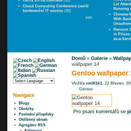
Černý trh na Internetu
(30)
Let Attac
Cloud Computing Conference završí
Running 
konferenční IT sezónu
(30)
Chinese-M
další
With Bac
Unauthent
Ransom Ca
in Prison
as-a-Serv
Domů
»
Galerie
»
Wallpa
wallpaper 14
Gentoo wallpaper 
Vložil/a
cm3l1k1
, 22 Březen, 20
Gentoo
Navigace
Blogy
Obrázky
Pro psaní komentářů se
p
Poslední příspěvky
Oblíbený obsah
Agregátor RSS
Kategorie