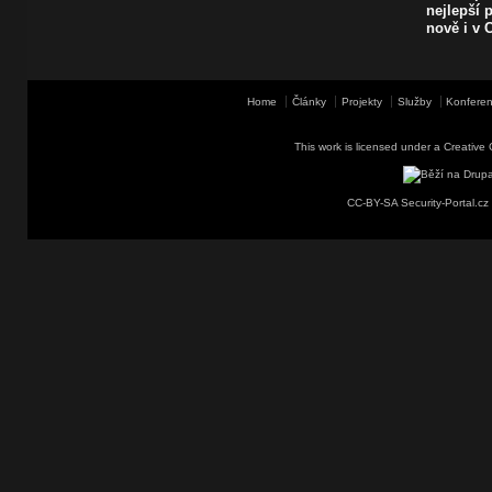
nejlepší 
nově i v
Home
Články
Projekty
Služby
Konferen
This work is licensed under a
Creative 
CC-BY-SA Security-Portal.cz 