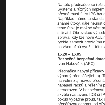
Na této přednášce se řešil
System) a různých implemen
přesné musí filtry IPS být a
Například máme tu standar
známé útoky, dále heuristick
tento útok je možné vést p
sítě atd. Obrovskou výhodou
správa, kdy lze nové ACL n
rychle zamezit hrozícímu n
na všemožná využití této sp
15.20 – 16.05
Bezpečně bezpečná datac
Ivan Habovčík (APC)
Přednáška nabytá příklady
výborný přednášející :o). T
na velmi zajímavou předná
napájení racků a řešením 
serveroven. V bezpečnosti 
skvěle nastavené IDS či IPS f
pokud vypadne proud, tak 
přepěťovou ochranu od APC