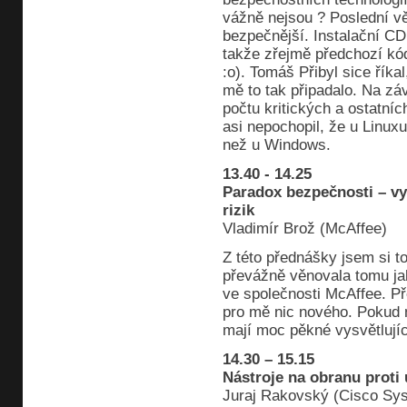
vážně nejsou ? Poslední vě
bezpečnější. Instalační 
takže zřejmě předchozí kó
:o). Tomáš Přibyl sice říka
mě to tak připadalo. Na zá
počtu kritických a ostatní
asi nepochopil, že u Linuxu
než u Windows.
13.40 - 14.25
Paradox bezpečnosti – v
rizik
Vladimír Brož (McAffee)
Z této přednášky jsem si t
převážně věnovala tomu jak
ve společnosti McAffee. Př
pro mě nic nového. Pokud m
mají moc pěkné vysvětlujíc
14.30 – 15.15
Nástroje na obranu proti
Juraj Rakovský (Cisco Sy