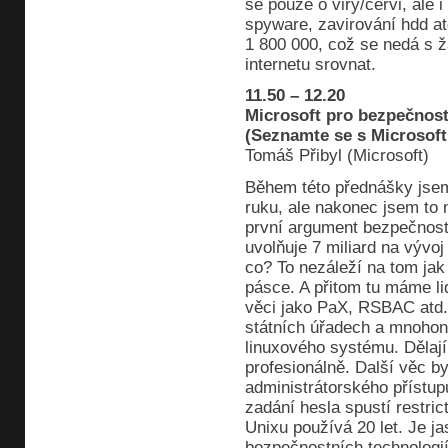
se pouze o viry/červi, ale
spyware, zavirování hdd at
1 800 000, což se nedá s ž
internetu srovnat.
11.50 – 12.20
Microsoft pro bezpečnos
(Seznamte se s Microsof
Tomáš Přibyl (Microsoft)
Během této přednášky jsem
ruku, ale nakonec jsem to n
první argument bezpečnosti
uvolňuje 7 miliard na vývoj
co? To nezáleží na tom jak
pásce. A přitom tu máme lid
věci jako PaX, RSBAC atd. 
státních úřadech a mnohon
linuxového systému. Dělají
profesionálně. Další věc b
administrátorského přístup
zadání hesla spustí restric
Unixu používá 20 let. Je j
bezpečnostních technologií