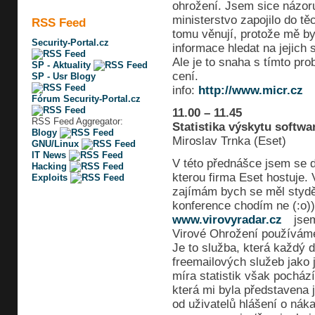
ohrožení. Jsem sice názor
ministerstvo zapojilo do tě
RSS Feed
tomu věnují, protože mě by
Security-Portal.cz
informace hledat na jejich 
Ale je to snaha s tímto pr
SP - Aktuality
cení.
SP - Usr Blogy
info:
http://www.micr.cz
Fórum Security-Portal.cz
11.00 – 11.45
RSS Feed Aggregator:
Statistika výskytu softwar
Blogy
Miroslav Trnka (Eset)
GNU/Linux
IT News
V této přednášce jsem se 
Hacking
kterou firma Eset hostuje
Exploits
zajímám bych se měl stydět
konference chodím ne (:o))
www.virovyradar.cz
jsem
Virové Ohrožení používáme j
Je to služba, která každý d
freemailových služeb jako 
míra statistik však pochá
která mi byla představena 
od uživatelů hlášení o nák