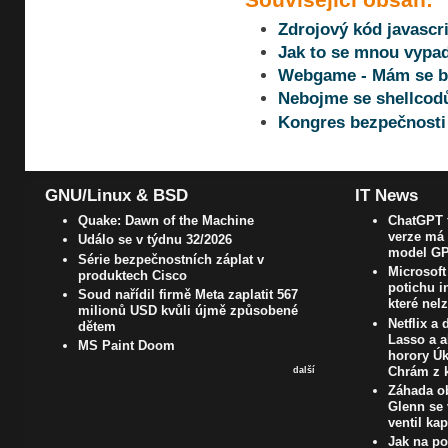
Zdrojový kód javascr
Jak to se mnou vypa
Webgame - Mám se bá
Nebojme se shellcod
Kongres bezpečnosti 
GNU/Linux & BSD
IT News
Quake: Dawn of the Machine
ChatGPT t
verze má 
Událo se v týdnu 32/2026
model GP
Série bezpečnostních záplat v
Microsoft
produktech Cisco
potichu i
Soud nařídil firmě Meta zaplatit 567
které nel
milionů USD kvůli újmě způsobené
Netflix a
dětem
Lasso a a
MS Paint Doom
horory Úk
Chrám z k
další
Záhada ob
Glenn se 
ventil ka
Jak na poč