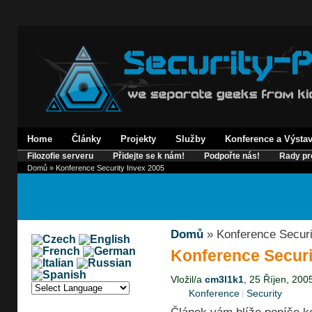
Home
Články
Projekty
Služby
Konference a Výsta
Filozofie serveru
Přidejte se k nám!
Podpořte nás!
Rady pr
Domů
» Konference Security Invex 2005
Domů
» Konference Securi
Konference Securi
Vložil/a
cm3l1k1
, 25 Říjen, 200
Konference
Security