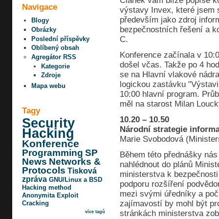
Článek vám blíže popíše k
Navigace
výstavy Invex, které jsem 
především jako zdroj info
Blogy
bezpečnostních řešení a k
Obrázky
C.
Poslední příspěvky
Oblíbený obsah
Konference začínala v 10:0
Agregátor RSS
došel včas. Takže po 4 hod
Kategorie
se na Hlavní vlakové nádra
Zdroje
logickou zastávku "Výstaviš
Mapa webu
10:00 hlavní program. Průb
měl na starost Milan Loucký
Tagy
10.20 – 10.50
Security
Národní strategie inform
Hacking
Marie Svobodová (Ministers
Konference
Programming
SP
Během této přednášky nás
News
Networks &
nahlédnout do plánů Minist
Protocols
Tisková
ministerstva k bezpečnosti
zpráva
GNU/Linux a BSD
podporu rozšíření podvědo
Hacking method
mezi svými úředníky a poč
Anonymita
Exploit
zajímavostí by mohl být pr
Cracking
stránkách ministerstva zob
více tagů