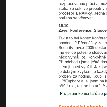
rozpracovanou práci a možn
stalo, že ošklivé přepětí v 
procesor a RAMky. Jedná s
potřeba se věnovat.
16.10
Závěr konference; Slosov
Tak a to byl konec konfere
ohodnotil? Přednášky zajím
Security Invex 2005 dostane
mě velice potěšilo slosová
něco vyhrál :o). Konkrétně
Při odchodu jsme ještě dos
jsem ji hned využil. Jak j
je dobrým zvykem je každý
proběhl za hodinu. Koupil s
UP!Euphory a jel jsem na k
příští rok, tak se ho určit
Pro psaní komentářů se
p
Související obsah: