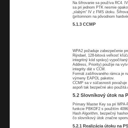
Na šifrovanie sa používa RC4. IV
sa pri jednom PTK nesmie opako
„slabým“ IV z FMS útoku. Šifrov
(prítomnom na pôvodnom hardvéri
5.1.3 CCMP
WPA2 požaduje zabezpečenie pre
Rijndael, 128-bitová veľkosť kľúč
integritný kód správy) vypočíta
Address, Priority) použije na vyt
integrity dát v CCM.
Formát zašifrovaného rámca je na 
výmeny EAPOL paketov.
CCMP sa v súčasnosti považuje za
aspoň tak bezpečné ako použitá 
5.2 Slovníkový útok na 
Primary Master Key sa pri WPA-P
funkcie PBKDF2 s použitím 4096 
Hash Algorithm, bezpečný hashova
čo slovníkový útok značne spom
5.2.1 Realizácia útoku na P