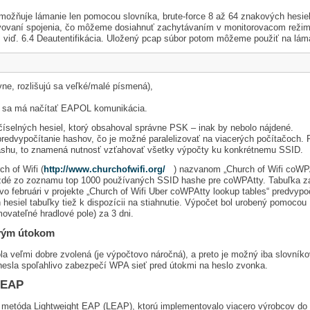
možňuje lámanie len pomocou slovníka, brute-force 8 až 64 znakových hesie
vovaní spojenia, čo môžeme dosiahnuť zachytávaním v monitorovacom reži
 viď. 6.4 Deautentifikácia. Uložený pcap súbor potom môžeme použiť na lám
vne, rozlišujú sa veľké/malé písmená),
ho sa má načítať EAPOL komunikácia.
 číselných hesiel, ktorý obsahoval správne PSK – inak by nebolo nájdené.
edvypočítanie hashov, čo je možné paralelizovať na viacerých počítačoch.
) hashu, to znamená nutnosť vzťahovať všetky výpočty ku konkrétnemu SSID.
h of Wifi (
http://www.churchofwifi.org/
) nazvanom „Church of Wifi coWPA
každé zo zoznamu top 1000 používaných SSID hashe pre coWPAtty. Tabuľka zab
k vo februári v projekte „Church of Wifi Uber coWPAtty lookup tables“ predvypo
hesiel tabuľky tiež k dispozícii na stiahnutie. Výpočet bol urobený pomocou 
ovateľné hradlové pole) za 3 dni.
ovým útokom
 veľmi dobre zvolená (je výpočtovo náročná), a preto je možný iba slovníkov
hesla spoľahlivo zabezpečí WPA sieť pred útokmi na heslo zvonka.
LEAP
á metóda Lightweight EAP (LEAP), ktorú implementovalo viacero výrobcov do s