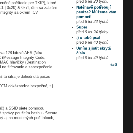
před
8 let 20 týdnů
nčné počítadlo pre TKIP), ktoré
Naléhavě potřebují
| 0x20) & 0x7f, čím sa zabráni
peníze? Můžeme vám
ntegrity sa okrem ICV
pomoci!
před
8 let 28 týdnů
Super
před
9 let 24 týdny
:) o tobě psal
před
9 let 40 týdnů
Umím zjistit skrytá
 128-bitové AES (šifra
čísla
C (Message Integrity Code,
před
9 let 49 týdnů
MAC hlavičky (Destination
další
ži na šifrovanie a zabezpečenie
užitá šifra je dohodnutá počas
CCM dokázateľne bezpečné, t.j.
úč) a SSID siete pomocou
 správy použitím hashu - Secure
avý aj na moderných počítačoch,