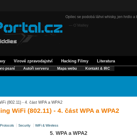
Opilec se podobá láhvi whisky, jen hrdlo a 
— O´Malley
avy
Virové zpravodajství
Hacking Filmy
Literatura
ro psaní
Autoři serveru
Mapa webu
Kontakt & IRC
iFi (802.11) - 4. část WPA a WPA2
ng WiFi (802.11) - 4. část WPA a WPA2
Protocols
Security
WiFi & Wireless
5. WPA a WPA2