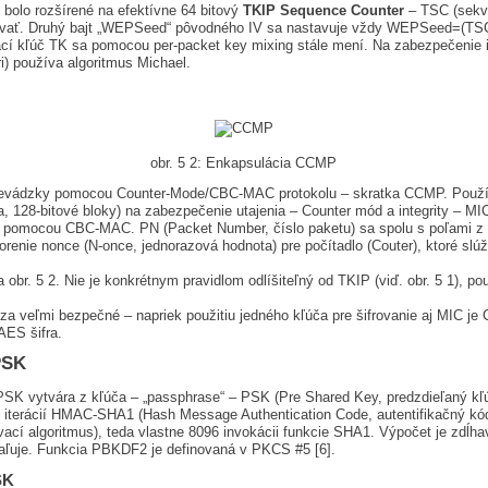
 bolo rozšírené na efektívne 64 bitový
TKIP Sequence Counter
– TSC (sekve
vať. Druhý bajt „WEPSeed“ pôvodného IV sa nastavuje vždy WEPSeed=(TSC1 
ací kľúč TK sa pomocou per-packet key mixing stále mení. Na zabezpečenie i
) používa algoritmus Michael.
obr. 5 2: Enkapsulácia CCMP
vádzky pomocou Counter-Mode/CBC-MAC protokolu – skratka CCMP. Používa
a, 128-bitové bloky) na zabezpečenie utajenia – Counter mód a integrity – MI
ný pomocou CBC-MAC. PN (Packet Number, číslo paketu) sa spolu s poľami z 
vorenie nonce (N-once, jednorazová hodnota) pre počítadlo (Couter), ktoré slú
obr. 5 2. Nie je konkrétnym pravidlom odlíšiteľný od TKIP (viď. obr. 5 1), po
 veľmi bezpečné – napriek použitiu jedného kľúča pre šifrovanie aj MIC je 
AES šifra.
PSK
SK vytvára z kľúča – „passphrase“ – PSK (Pre Shared Key, predzdieľaný kľ
iterácií HMAC-SHA1 (Hash Message Authentication Code, autentifikačný kód
cí algoritmus), teda vlastne 8096 invokácii funkcie SHA1. Výpočet je zdĺh
aľuje. Funkcia PBKDF2 je definovaná v PKCS #5 [6].
SK