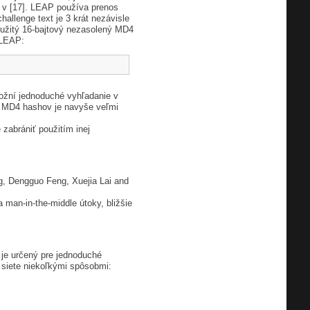
3 v [17]. LEAP používa prenos
llenge text je 3 krát nezávisle
oužitý 16-bajtový nezasolený MD4
 LEAP:
možní jednoduché vyhľadanie v
et MD4 hashov je navyše veľmi
 zabrániť použitím inej
, Dengguo Feng, Xuejia Lai and
 man-in-the-middle útoky, bližšie
 je určený pre jednoduché
 siete niekoľkými spôsobmi:
,