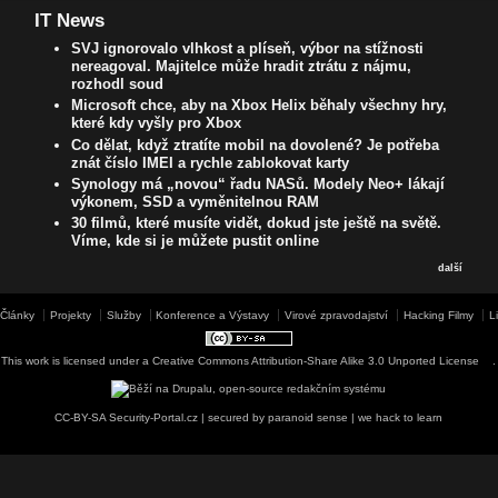
IT News
SVJ ignorovalo vlhkost a plíseň, výbor na stížnosti
nereagoval. Majitelce může hradit ztrátu z nájmu,
rozhodl soud
Microsoft chce, aby na Xbox Helix běhaly všechny hry,
které kdy vyšly pro Xbox
Co dělat, když ztratíte mobil na dovolené? Je potřeba
znát číslo IMEI a rychle zablokovat karty
Synology má „novou“ řadu NASů. Modely Neo+ lákají
výkonem, SSD a vyměnitelnou RAM
30 filmů, které musíte vidět, dokud jste ještě na světě.
Víme, kde si je můžete pustit online
další
Články
Projekty
Služby
Konference a Výstavy
Virové zpravodajství
Hacking Filmy
L
This work is licensed under a
Creative Commons Attribution-Share Alike 3.0 Unported License
.
CC-BY-SA Security-Portal.cz | secured by paranoid sense | we hack to learn