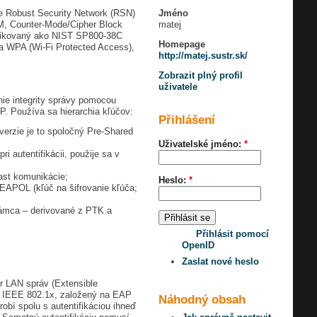
Jméno
uje Robust Security Network (RSN)
matej
M, Counter-Mode/Cipher Block
ublikovaný ako NIST SP800-38C
Homepage
ala WPA (Wi-Fi Protected Access),
http://matej.sustr.sk/
Zobrazit plný profil
uživatele
ie integrity správy pomocou
. Používa sa hierarchia kľúčov:
Přihlášení
verzie je to spoločný Pre-Shared
Uživatelské jméno:
*
 autentifikácii, použije sa v
ast komunikácie;
Heslo:
*
EAPOL (kľúč na šifrovanie kľúča;
 rámca – derivované z PTK a
Přihlásit pomocí
OpenID
Zaslat nové heslo
 LAN správ (Extensible
ard IEEE 802.1x, založený na EAP
Náhodný obsah
robí spolu s autentifikáciou ihneď