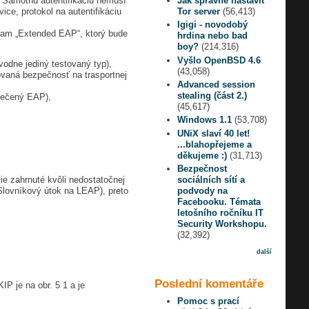
u. Samotnú autentifikáciu nemusí
Jak správně nastavit
ice, protokol na autentifikáciu
Tor server
(56,413)
Igigi - novodobý
ogram „Extended EAP“, ktorý bude
hrdina nebo bad
boy?
(214,316)
Vyšlo OpenBSD 4.6
vodne jediný testovaný typ),
(43,058)
vaná bezpečnosť na trasportnej
Advanced session
stealing (část 2.)
pečený EAP),
(45,617)
Windows 1.1
(53,708)
UNiX slaví 40 let!
...blahopřejeme a
děkujeme :)
(31,713)
Bezpečnost
ie zahrnuté kvôli nedostatočnej
sociálních sítí a
 Slovníkový útok na LEAP), preto
podvody na
Facebooku. Témata
letošního ročníku IT
Security Workshopu.
(32,392)
další
Poslední komentáře
P je na obr. 5 1 a je
Pomoc s prací