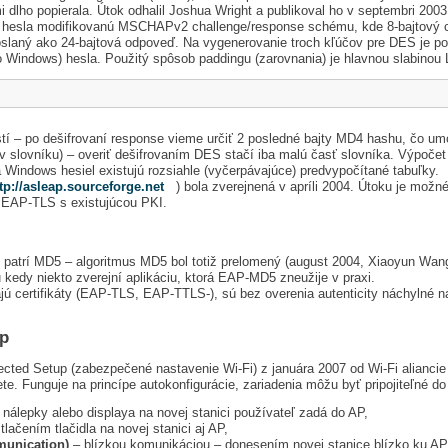
mi dlho popierala. Útok odhalil Joshua Wright a publikoval ho v septembri 200
e hesla modifikovanú MSCHAPv2 challenge/response schému, kde 8-bajtový cha
slaný ako 24-bajtová odpoveď. Na vygenerovanie troch kľúčov pre DES je p
o Windows) hesla. Použitý spôsob paddingu (zarovnania) je hlavnou slabinou
tí – po dešifrovaní response vieme určiť 2 posledné bajty MD4 hashu, čo u
v slovníku) – overiť dešifrovaním DES stačí iba malú časť slovníka. Výpoč
a Windows hesiel existujú rozsiahle (vyčerpávajúce) predvypočítané tabuľky.
tp://asleap.sourceforge.net
) bola zverejnená v apríli 2004. Útoku je možné
d EAP-TLS s existujúcou PKI.
atrí MD5 – algoritmus MD5 bol totiž prelomený (august 2004, Xiaoyun Wang
 kedy niekto zverejní aplikáciu, ktorá EAP-MD5 zneužije v praxi.
jú certifikáty (EAP-TLS, EAP-TTLS-), sú bez overenia autenticity náchylné na
up
ted Setup (zabezpečené nastavenie Wi-Fi) z januára 2007 od Wi-Fi aliancie
e. Funguje na princípe autokonfigurácie, zariadenia môžu byť pripojiteľné do
 nálepky alebo displaya na novej stanici používateľ zadá do AP,
tlačením tlačidla na novej stanici aj AP,
unication)
– blízkou komunikáciou – donesením novej stanice blízko ku AP