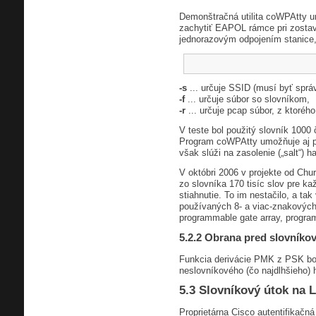
Demonštračná utilita coWPAtty u
zachytiť EAPOL rámce pri zosta
jednorazovým odpojením stanice,
-s
... určuje SSID (musí byť sprá
-f
... určuje súbor so slovníkom,
-r
... určuje pcap súbor, z ktoré
V teste bol použitý slovník 1000
Program coWPAtty umožňuje aj pr
však slúži na zasolenie („salt“
V októbri 2006 v projekte od Churc
zo slovníka 170 tisíc slov pre 
stiahnutie. To im nestačilo, a ta
používaných 8- a viac-znakových 
programmable gate array, program
5.2.2 Obrana pred slovník
Funkcia derivácie PMK z PSK bola
neslovníkového (čo najdlhšieho) 
5.3 Slovníkový útok na 
Proprietárna Cisco autentifikačn