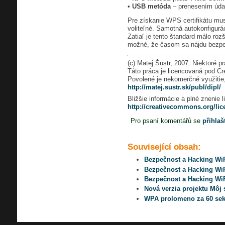
•
USB metóda
– prenesením úda
Pre získanie WPS certifikátu mu
voliteľné. Samotná autokonfigur
Zatiaľ je tento štandard málo roz
možné, že časom sa nájdu bezpe
(c) Matej Šustr, 2007. Niektoré p
Táto práca je licencovaná pod C
Povolené je nekomerčné využitie
http://matej.sustr.sk/publ/dipl/
Bližšie informácie a plné znenie l
http://creativecommons.org/lic
Pro psaní komentářů se
přihlaš
Související obsah:
Bezpečnost a Hacking WiFi
Bezpečnost a Hacking WiFi
Bezpečnost a Hacking WiFi
Nová verzia projektu Môj
WPA prolomeno za 60 se