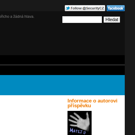
břicho a žádná hlava.
Informace o autorovi
příspěvku