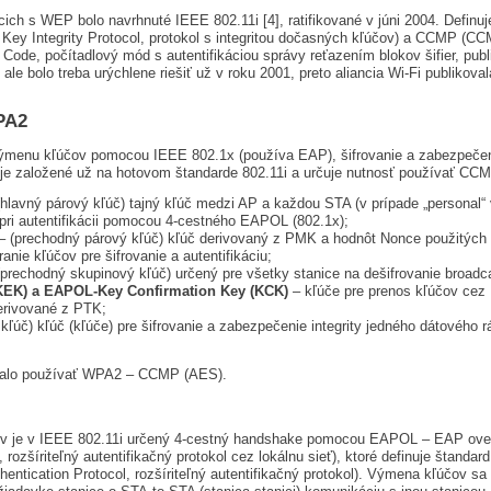
cich s WEP bolo navrhnuté IEEE 802.11i [4], ratifikované v júni 2004. Defin
ey Integrity Protocol, protokol s integritou dočasných kľúčov) a CCMP (CC
 Code, počítadlový mód s autentifikáciou správy reťazením blokov šifier, p
le bolo treba urýchlene riešiť už v roku 2001, preto aliancia Wi-Fi publikov
PA2
ýmenu kľúčov pomocou IEEE 802.1x (používa EAP), šifrovanie a zabezpečen
založené už na hotovom štandarde 802.11i a určuje nutnosť používať CCMP
hlavný párový kľúč) tajný kľúč medzi AP a každou STA (v prípade „personal“ 
pri autentifikácii pomocou 4-cestného EAPOL (802.1x);
 (prechodný párový kľúč) kľúč derivovaný z PMK a hodnôt Nonce použitých pri
nie kľúčov pre šifrovanie a autentifikáciu;
prechodný skupinový kľúč) určený pre všetky stanice na dešifrovanie broadc
KEK) a EAPOL-Key Confirmation Key (KCK)
– kľúče pre prenos kľúčov cez 
erivované z PTK;
kľúč) kľúč (kľúče) pre šifrovanie a zabezpečenie integrity jedného dátového
malo používať WPA2 – CCMP (AES).
čov je v IEEE 802.11i určený 4-cestný handshake pomocou EAPOL – EAP over
 rozšíriteľný autentifikačný protokol cez lokálnu sieť), ktoré definuje štand
entication Protocol, rozšíriteľný autentifikačný protokol). Výmena kľúčov sa 