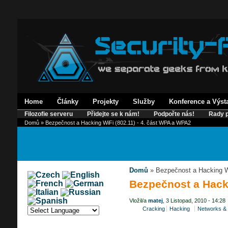
Home
Články
Projekty
Služby
Konference a Výst
Filozofie serveru
Přidejte se k nám!
Podpořte nás!
Rady p
Domů
» Bezpečnost a Hacking WiFi (802.11) - 4. část WPA a WPA2
Domů
» Bezpečnost a Hacking W
Bezpečnost a Hacki
Vložil/a
matej
, 3 Listopad, 2010 - 14:28
Cracking
Hacking
Networks & 