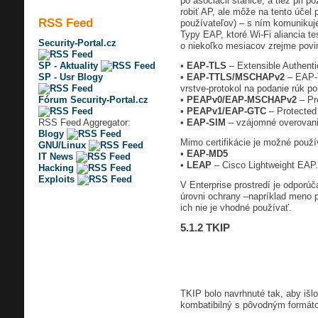
po asociácii stanice, a tiež pri 
robiť AP, ale môže na tento účel 
RSS Feed
používateľov) – s ním komunikuj
Typy EAP, ktoré Wi-Fi aliancia t
Security-Portal.cz
o niekoľko mesiacov zrejme povin
SP - Aktuality
•
EAP-TLS
– Extensible Authentic
SP - Usr Blogy
•
EAP-TTLS/MSCHAPv2
– EAP-T
vrstve-protokol na podanie rúk p
Fórum Security-Portal.cz
•
PEAPv0/EAP-MSCHAPv2
– Pr
•
PEAPv1/EAP-GTC
– Protected
RSS Feed Aggregator:
•
EAP-SIM
– vzájomné overovani
Blogy
Mimo certifikácie je možné použív
GNU/Linux
•
EAP-MD5
IT News
•
LEAP
– Cisco Lightweight EAP.
Hacking
Exploits
V Enterprise prostredí je odporú
úrovni ochrany –napríklad meno p
ich nie je vhodné používať.
5.1.2 TKIP
TKIP bolo navrhnuté tak, aby išl
kombatibilný s pôvodným formátom