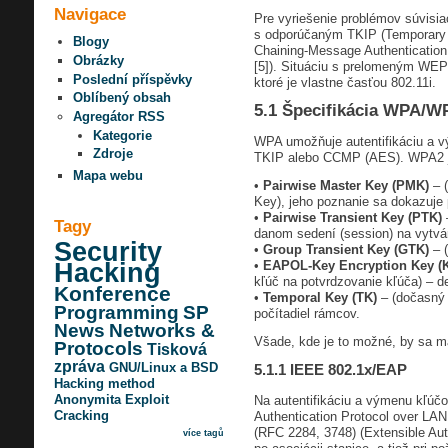
Navigace
Pre vyriešenie problémov súvisia
s odporúčaným TKIP (Temporary K
Blogy
Chaining-Message Authentication
Obrázky
[5]). Situáciu s prelomeným WEP a
Poslední příspěvky
ktoré je vlastne časťou 802.11i.
Oblíbený obsah
5.1 Špecifikácia WPA/W
Agregátor RSS
Kategorie
WPA umožňuje autentifikáciu a v
Zdroje
TKIP alebo CCMP (AES). WPA2 je 
Mapa webu
•
Pairwise Master Key (PMK)
– (
Key), jeho poznanie sa dokazuje 
•
Pairwise Transient Key (PTK)
–
Tagy
danom sedení (session) na vytvára
Security
•
Group Transient Key (GTK)
– (
•
EAPOL-Key Encryption Key (
Hacking
kľúč na potvrdzovanie kľúča) – d
Konference
•
Temporal Key (TK)
– (dočasný 
Programming
SP
počítadiel rámcov.
News
Networks &
Všade, kde je to možné, by sa 
Protocols
Tisková
zpráva
GNU/Linux a BSD
5.1.1 IEEE 802.1x/EAP
Hacking method
Anonymita
Exploit
Na autentifikáciu a výmenu kľú
Cracking
Authentication Protocol over LAN,
(RFC 2284, 3748) (Extensible Auth
více tagů