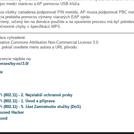
jov medzi stanicou a AP pomocou USB kľúča.
sia všetky zariadenia podporovať PIN metódu, AP musia podporovať PBC me
ácia prebieha pomocou výmeny viacerých EAP správ.
šírený, určený len na domáce použitie a na spustenie procesu má byť potrebná
čnostné chyby v špecifikácii WPS.
ráva vyhradené.
reative Commons Attribution Non-Commercial License 3.0.
, pokiaľ uvediete meno autora a URL pôvodu:
icencie nájdete na:
enses/by-nc/3.0/
te
 (802.11) - 2. Nejslabší ochranné prvky
 (802.11) - 1. Úvod a příprava
 (802.11) - 5. část Zamietnutie služby (DoS)
 sused Hacker
kund