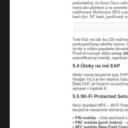
prelomiteľná, čo firma Cisco veľ
mena ako plaintext a na overeni
zašifrovaný 56-bitovým DES a po
hash (tzv. NT hash, používaný v
Tretí kľúč má tak iba 216 možnos
predvypočítanej tabuľke hashov (
rýchly a vďaka popularite lámani
Proof-of-concept utilita asleap (
ht
autentifikačnej metódy, napríkla
5.4 Útoky na iné EAP
Medzi menej bezpečné typy EAP p
Hongbo Yu) a je len otázkou času
Ďalej EAP, pri ktorých sa používa
opísané v kapitole 8.
5.5 Wi-Fi Protected Set
Nový štandard WPS – Wi-Fi Protec
bezpečné nastavenie domácej siet
•
PIN metóda
– číslo prečítané z
•
PBC metóda (push button)
– s
•
NFC metóda (Near-Field Comm