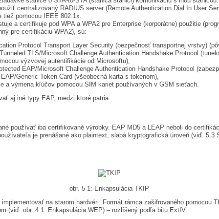
požiadavke stanice o STA-to-STA (stanica stanici) komunikáciu s inou stanico
použiť centralizovaný RADIUS server (Remote Authentication Dial In User Serv
e tiež pomocou IEEE 802.1x.
estuje a certifikuje pod WPA a WPA2 pre Enterprise (korporátne) použitie (pr
ný pre certifikáciu WPA2), sú:
ation Protocol Transport Layer Security (bezpečnosť transportnej vrstvy) (pô
unneled TLS/Microsoft Challenge Authentication Handshake Protocol (tunelo
omocou výzvovej autentifikácie od Microsoftu),
otected EAP/Microsoft Challenge Authentication Handshake Protocol (zabez
 EAP/Generic Token Card (všeobecná karta s tokenom),
e a výmena kľúčov pomocou SIM kariet používaných v GSM sieťach.
ať aj iné typy EAP, medzi ktoré patria:
čané používať iba certifikované výrobky. EAP MD5 a LEAP neboli do certifikác
oužívateľa je prenášané ako plaintext, slabá kryptografická úroveň (viď. 5.3
obr. 5 1: Enkapsulácia TKIP
o implementovať na starom hardvéri. Formát rámca zašifrovaného pomocou TKI
 (viď. obr. 4 1: Enkapsulácia WEP) – rozlíšený podľa bitu ExtIV.