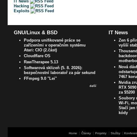
IT News
Hacking
Exploits
GNU/Linux & BSD
IT News
Podpora unifikované práce se
Zen 6 při
zařízeními v operačním systému
vyšší sta
Atari: CIO (2.část)
Thousands
Cloudflare OS
backdoore
motherboa
RawTherapee 5.13
Nová dávk
Softwarová sklizeň (5. 8. 2026):
odstartuj
bezpečnostní laboratoř za pár sekund
7467 kor
FFmpeg 9.0 "Lei"
Nvidia zr
další
RTX 5090 
za $5200
Soubory m
Wi-Fi, mo
Stačí jen 
kódy
Home
Články
Projekty
Služby
Konferen