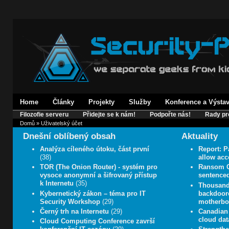
Home
Články
Projekty
Služby
Konference a Výsta
Filozofie serveru
Přidejte se k nám!
Podpořte nás!
Rady pr
Domů
» Uživatelský účet
Dnešní oblíbený obsah
Aktuality
Analýza cíleného útoku, část první
Report: P
(38)
allow acc
TOR (The Onion Router) - systém pro
Ransom C
vysoce anonymní a šifrovaný přístup
sentenced
k Internetu
(35)
Thousands
Kybernetický zákon – téma pro IT
backdoore
Security Workshop
(29)
motherboa
Černý trh na Internetu
(29)
Canadian 
cloud data
Cloud Computing Conference završí