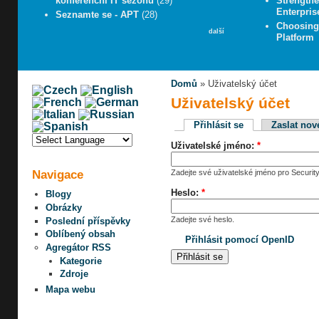
konferenční IT sezónu
(29)
Strengthe
Enterpris
Seznamte se - APT
(28)
Choosing 
další
Platform
Domů
» Uživatelský účet
Uživatelský účet
Přihlásit se
Zaslat nov
Uživatelské jméno:
*
Navigace
Zadejte své uživatelské jméno pro Security
Heslo:
*
Blogy
Obrázky
Zadejte své heslo.
Poslední příspěvky
Oblíbený obsah
Přihlásit pomocí OpenID
Agregátor RSS
Kategorie
Zdroje
Mapa webu