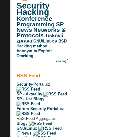
Security
Hacking
Konference
Programming
SP
News
Networks &
Protocols
Tisková
zpráva
GNU/Linux a BSD
Hacking method
Anonymita
Exploit
Cracking
více tagů
RSS Feed
Security-Portal.cz
SP - Aktuality
SP - Usr Blogy
Fórum Security-Portal.cz
RSS Feed Aggregator:
Blogy
GNU/Linux
IT News