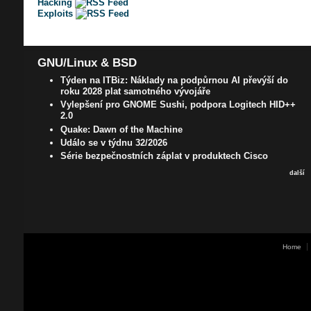
Hacking
Exploits
GNU/Linux & BSD
Týden na ITBiz: Náklady na podpůrnou AI převýší do
roku 2028 plat samotného vývojáře
Vylepšení pro GNOME Sushi, podpora Logitech HID++
2.0
Quake: Dawn of the Machine
Událo se v týdnu 32/2026
Série bezpečnostních záplat v produktech Cisco
další
Home