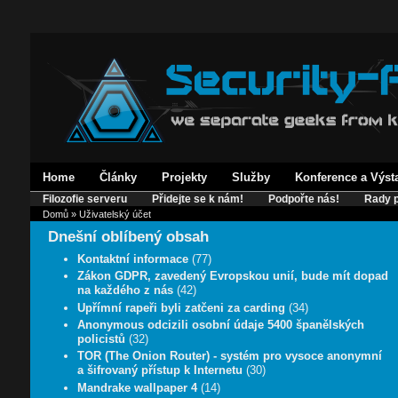
Home
Články
Projekty
Služby
Konference a Výst
Filozofie serveru
Přidejte se k nám!
Podpořte nás!
Rady p
Domů
» Uživatelský účet
Dnešní oblíbený obsah
Kontaktní informace
(77)
Zákon GDPR, zavedený Evropskou unií, bude mít dopad
na každého z nás
(42)
Upřímní rapeři byli zatčeni za carding
(34)
Anonymous odcizili osobní údaje 5400 španělských
policistů
(32)
TOR (The Onion Router) - systém pro vysoce anonymní
a šifrovaný přístup k Internetu
(30)
Mandrake wallpaper 4
(14)