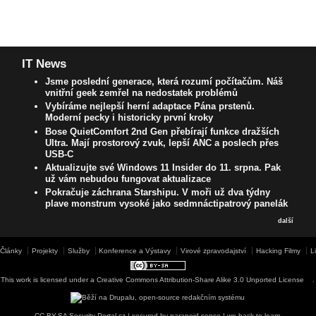
IT News
Jsme poslední generace, která rozumí počítačům. Náš
vnitřní geek zemřel na nedostatek problémů
Vybíráme nejlepší herní adaptace Pána prstenů.
Moderní pecky i historicky první kroky
Bose QuietComfort 2nd Gen přebírají funkce dražších
Ultra. Mají prostorový zvuk, lepší ANC a poslech přes
USB-C
Aktualizujte své Windows 11 Insider do 11. srpna. Pak
už vám nebudou fungovat aktualizace
Pokračuje záchrana Starshipu. V moři už dva týdny
plave monstrum vysoké jako sedmnáctipatrový panelák
další
Články
Projekty
Služby
Konference a Výstavy
Virové zpravodajství
Hacking Filmy
L
This work is licensed under a
Creative Commons Attribution-Share Alike 3.0 Unported License
.
CC-BY-SA Security-Portal.cz | secured by paranoid sense | we hack to learn