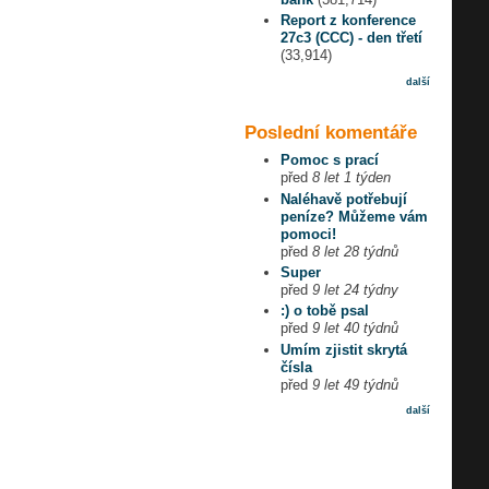
Report z konference
27c3 (CCC) - den třetí
(33,914)
další
Poslední komentáře
Pomoc s prací
před
8 let 1 týden
Naléhavě potřebují
peníze? Můžeme vám
pomoci!
před
8 let 28 týdnů
Super
před
9 let 24 týdny
:) o tobě psal
před
9 let 40 týdnů
Umím zjistit skrytá
čísla
před
9 let 49 týdnů
další