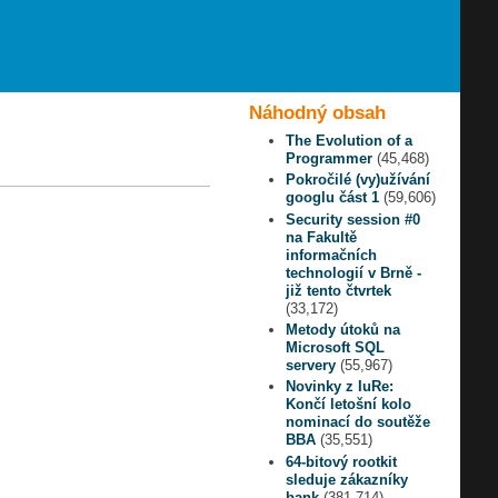
Náhodný obsah
The Evolution of a
Programmer
(45,468)
Pokročilé (vy)užívání
googlu část 1
(59,606)
Security session #0
na Fakultě
informačních
technologií v Brně -
již tento čtvrtek
(33,172)
Metody útoků na
Microsoft SQL
servery
(55,967)
Novinky z IuRe:
Končí letošní kolo
nominací do soutěže
BBA
(35,551)
64-bitový rootkit
sleduje zákazníky
bank
(381,714)