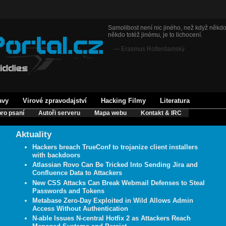
Samolibost není nic jiného, než když někdo
někdo totéž jinému, je to lichocení.
— Erasmus Rotterdamský
avy
Virové zpravodajství
Hacking Filmy
Literatura
ro psaní
Autoři serveru
Mapa webu
Kontakt & IRC
Aktuality
Hackers breach TrueConf to trojanize client installers
with backdoors
Atlassian Rovo Can Be Tricked Into Sending Jira and
Confluence Data to Attackers
New CSS Attacks Can Break Webmail Defenses to Steal
Passwords and Tokens
Metabase Zero-Day Exploited in Wild Allows Admin
Access Without Authentication
N-able Issues N-central Hotfix 2 as Attackers Reach