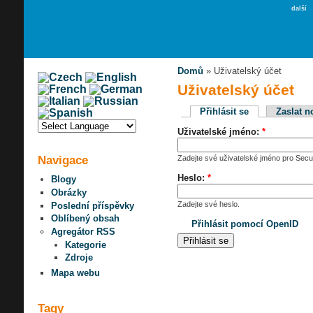
další
Domů
» Uživatelský účet
Uživatelský účet
Přihlásit se
Zaslat n
Uživatelské jméno:
*
Navigace
Zadejte své uživatelské jméno pro Secur
Heslo:
*
Blogy
Obrázky
Zadejte své heslo.
Poslední příspěvky
Oblíbený obsah
Přihlásit pomocí OpenID
Agregátor RSS
Kategorie
Zdroje
Mapa webu
Tagy