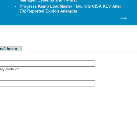
Managed Systems and Persist
Progress Kemp LoadMaster Flaw Hits CISA KEV After
792 Reported Exploit Attempts
další
ové heslo
ity-Portal.cz.