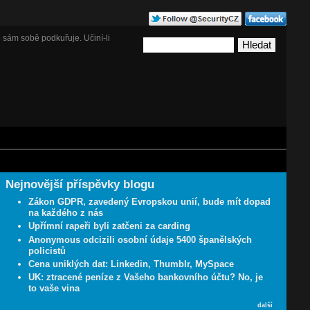
 sám sobě podkuřuje. Učiní-li
Nejnovější příspěvky blogu
Zákon GDPR, zavedený Evropskou unií, bude mít dopad
na každého z nás
Upřímní rapeři byli zatčeni za carding
Anonymous odcizili osobní údaje 5400 španělských
policistů
Cena uniklých dat: Linkedin, Thumblr, MySpace
UK: ztracené peníze z Vašeho bankovního účtu? No, je
to vaše vina
další