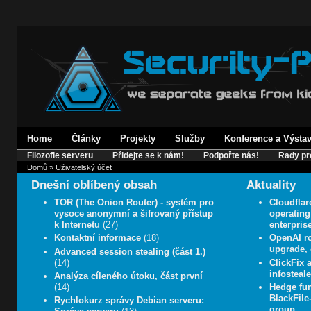
Home
Články
Projekty
Služby
Konference a Výsta
Filozofie serveru
Přidejte se k nám!
Podpořte nás!
Rady pr
Domů
» Uživatelský účet
Dnešní oblíbený obsah
Aktuality
TOR (The Onion Router) - systém pro
Cloudflar
vysoce anonymní a šifrovaný přístup
operating 
k Internetu
(27)
enterpris
Kontaktní informace
(18)
OpenAI ro
upgrade, e
Advanced session stealing (část 1.)
(14)
ClickFix
infosteale
Analýza cíleného útoku, část první
(14)
Hedge fun
BlackFile
Rychlokurz správy Debian serveru:
group