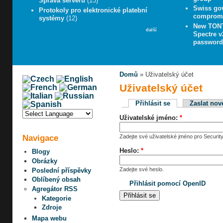
Správa serveru
(13)
Swiss go
Protokoly pro elektronické platební
compromi
systémy
(12)
New TONT
další
Spectre v
password
Domů
» Uživatelský účet
Uživatelský účet
Přihlásit se
Zaslat nov
Uživatelské jméno:
*
Navigace
Zadejte své uživatelské jméno pro Security
Heslo:
*
Blogy
Obrázky
Zadejte své heslo.
Poslední příspěvky
Oblíbený obsah
Přihlásit pomocí OpenID
Agregátor RSS
Kategorie
Zdroje
Mapa webu