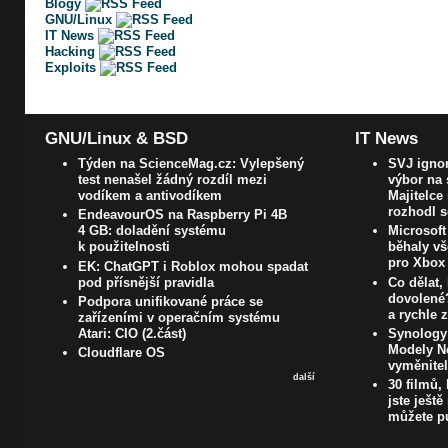
Blogy
GNU/Linux
IT News
Hacking
Exploits
GNU/Linux & BSD
IT News
Týden na ScienceMag.cz: Vylepšený
SVJ ignor
test nenašel žádný rozdíl mezi
výbor na 
vodíkem a antivodíkem
Majitelce
rozhodl 
EndeavourOS na Raspberry Pi 4B
4 GB: doladění systému
Microsoft
k použitelnosti
běhaly vš
pro Xbox
EK: ChatGPT i Roblox mohou spadat
pod přísnější pravidla
Co dělat, 
dovolené?
Podpora unifikované práce se
a rychle 
zařízeními v operačním systému
Atari: CIO (2.část)
Synology
Modely N
Cloudflare OS
vyměnite
další
30 filmů,
jste ještě
můžete pu