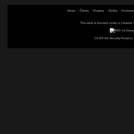
Home
Články
Projekty
Služby
Konferen
This work is licensed under a
Creative 
CC-BY-SA Security-Portal.cz 