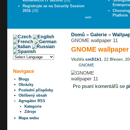
konferenční IT sezónu
(26)
Strengthe
Enterpris
Registrujte se na Security Session
2016
(26)
Choosing 
Platform
další
Domů
»
Galerie
»
Wallpa
GNOME wallpaper 11
GNOME wallpaper
Vložil/a
cm3l1k1
, 22 Březen, 20
GNOME
Navigace
Blogy
Obrázky
Pro psaní komentářů se
p
Poslední příspěvky
Oblíbený obsah
Agregátor RSS
Kategorie
Zdroje
Mapa webu