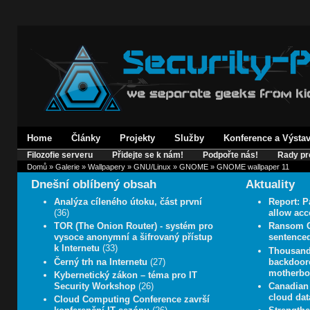
Home
Články
Projekty
Služby
Konference a Výsta
Filozofie serveru
Přidejte se k nám!
Podpořte nás!
Rady pr
Domů
»
Galerie
»
Wallpapery
»
GNU/Linux
»
GNOME
» GNOME wallpaper 11
Dnešní oblíbený obsah
Aktuality
Analýza cíleného útoku, část první
Report: P
(36)
allow acc
TOR (The Onion Router) - systém pro
Ransom C
vysoce anonymní a šifrovaný přístup
sentenced
k Internetu
(33)
Thousands
Černý trh na Internetu
(27)
backdoore
motherboa
Kybernetický zákon – téma pro IT
Security Workshop
(26)
Canadian 
cloud data
Cloud Computing Conference završí